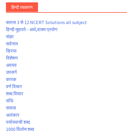
हिन्दी व्याकरण
क्लास 3 से 12 NCERT Solutions all subject
हिन्दी मुहावरे - अर्थ,वाक्य प्रयोग
संज्ञा
सर्वनाम
क्रिया
विशेषण
अवयव
उपसर्ग
कारक
वर्ण विचार
शब्द विचार
संधि
समास
अलंकार
पर्यायवाची शब्द
1000 विलोम शब्द