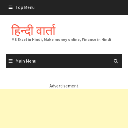
Skip
Top Menu
to
content
हिन्दी वार्ता
MS Excel in Hindi, Make money online, Finance in Hindi
Main Menu
Advertisement