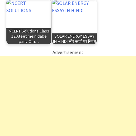
NCERT Solutions Class
12 Ateet mein dabe
SOLAR ENERGY ESSAY
panv Om…
IN HINDI सौर ऊर्जा पर निबंध
Advertisement