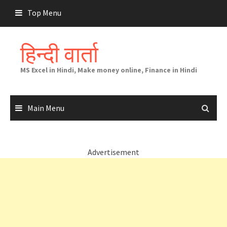
Skip
Top Menu
to
content
हिन्दी वार्ता
MS Excel in Hindi, Make money online, Finance in Hindi
Main Menu
Advertisement