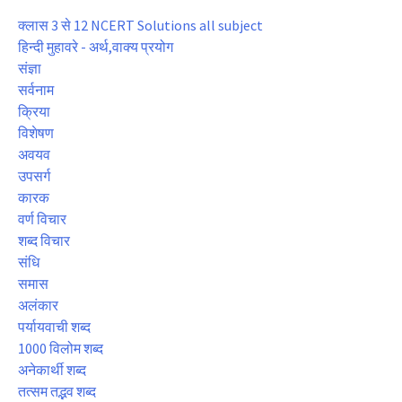
क्लास 3 से 12 NCERT Solutions all subject
हिन्दी मुहावरे - अर्थ,वाक्य प्रयोग
संज्ञा
सर्वनाम
क्रिया
विशेषण
अवयव
उपसर्ग
कारक
वर्ण विचार
शब्द विचार
संधि
समास
अलंकार
पर्यायवाची शब्द
1000 विलोम शब्द
अनेकार्थी शब्द
तत्सम तद्भव शब्द