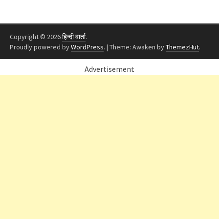
Copyright © 2026
हिन्दी वार्ता
.
Proudly powered by
WordPress
.
|
Theme: Awaken by
ThemezHut
.
Advertisement