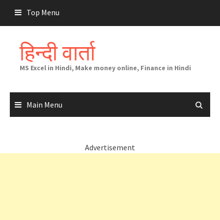
Skip
Top Menu
to
content
हिन्दी वार्ता
MS Excel in Hindi, Make money online, Finance in Hindi
Main Menu
Advertisement