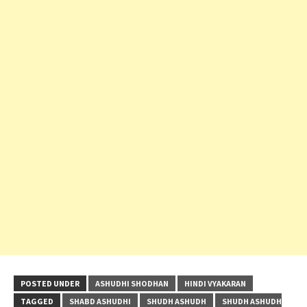
POSTED UNDER
ASHUDHI SHODHAN
HINDI VYAKARAN
TAGGED
SHABD ASHUDHI
SHUDH ASHUDH
SHUDH ASHUDH