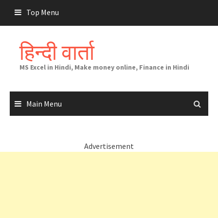
Skip
Top Menu
to
content
हिन्दी वार्ता
MS Excel in Hindi, Make money online, Finance in Hindi
Main Menu
Advertisement