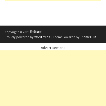
Copyright © 2026
हिन्दी वार्ता
.
Proudly powered by
WordPress
.
|
Theme: Awaken by
ThemezHut
.
Advertisement