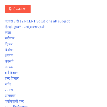
हिन्दी व्याकरण
क्लास 3 से 12 NCERT Solutions all subject
हिन्दी मुहावरे - अर्थ,वाक्य प्रयोग
संज्ञा
सर्वनाम
क्रिया
विशेषण
अवयव
उपसर्ग
कारक
वर्ण विचार
शब्द विचार
संधि
समास
अलंकार
पर्यायवाची शब्द
1000 विलोम शब्द