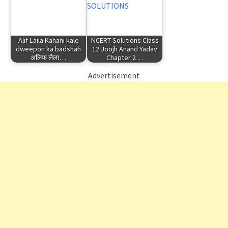
Alif Laila Kahani kale
NCERT Solutions Class
dweepon ka badshah
12 Joojh Anand Yadav
अलिफ लैला…
Chapter 2…
Advertisement