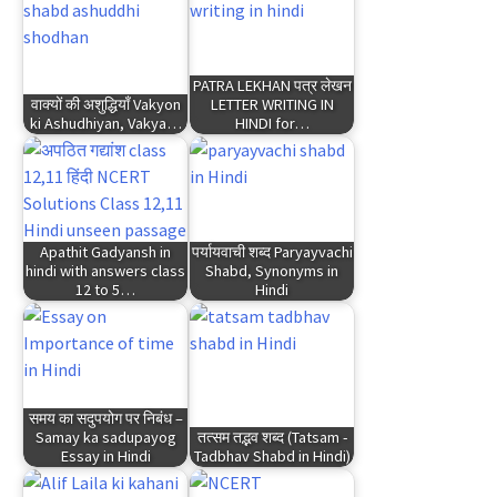
PATRA LEKHAN पत्र लेखन
वाक्यों की अशुद्धियाँ Vakyon
LETTER WRITING IN
ki Ashudhiyan, Vakya…
HINDI for…
Apathit Gadyansh in
पर्यायवाची शब्द Paryayvachi
hindi with answers class
Shabd, Synonyms in
12 to 5…
Hindi
समय का सदुपयोग पर निबंध –
Samay ka sadupayog
तत्सम तद्भव शब्द (Tatsam -
Essay in Hindi
Tadbhav Shabd in Hindi)