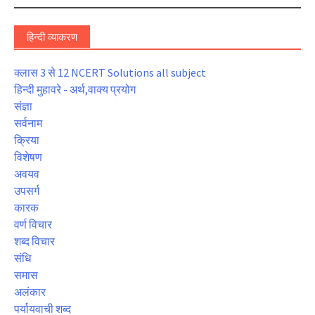
हिन्दी व्याकरण
क्लास 3 से 12 NCERT Solutions all subject
हिन्दी मुहावरे - अर्थ,वाक्य प्रयोग
संज्ञा
सर्वनाम
क्रिया
विशेषण
अवयव
उपसर्ग
कारक
वर्ण विचार
शब्द विचार
संधि
समास
अलंकार
पर्यायवाची शब्द