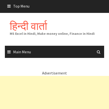
Skip
Top Menu
to
content
हिन्दी वार्ता
MS Excel in Hindi, Make money online, Finance in Hindi
Main Menu
Advertisement