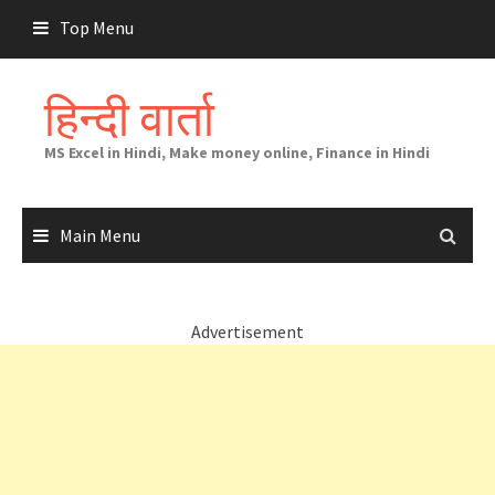
Skip
Top Menu
to
content
हिन्दी वार्ता
MS Excel in Hindi, Make money online, Finance in Hindi
Main Menu
Advertisement