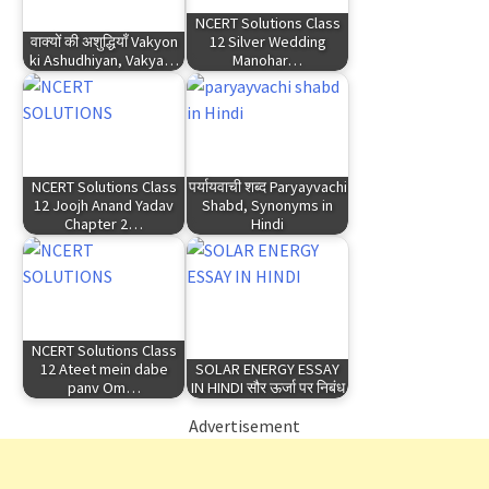
NCERT Solutions Class
वाक्यों की अशुद्धियाँ Vakyon
12 Silver Wedding
ki Ashudhiyan, Vakya…
Manohar…
NCERT Solutions Class
पर्यायवाची शब्द Paryayvachi
12 Joojh Anand Yadav
Shabd, Synonyms in
Chapter 2…
Hindi
NCERT Solutions Class
12 Ateet mein dabe
SOLAR ENERGY ESSAY
panv Om…
IN HINDI सौर ऊर्जा पर निबंध
Advertisement