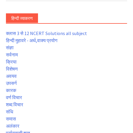
हिन्दी व्याकरण
क्लास 3 से 12 NCERT Solutions all subject
हिन्दी मुहावरे - अर्थ,वाक्य प्रयोग
संज्ञा
सर्वनाम
क्रिया
विशेषण
अवयव
उपसर्ग
कारक
वर्ण विचार
शब्द विचार
संधि
समास
अलंकार