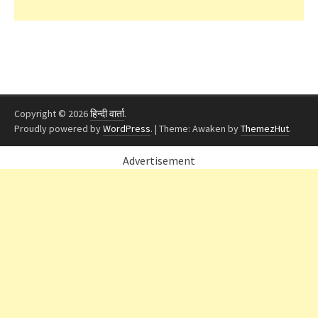
Copyright © 2026
हिन्दी वार्ता
.
Proudly powered by
WordPress
.
|
Theme: Awaken by
ThemezHut
.
Advertisement