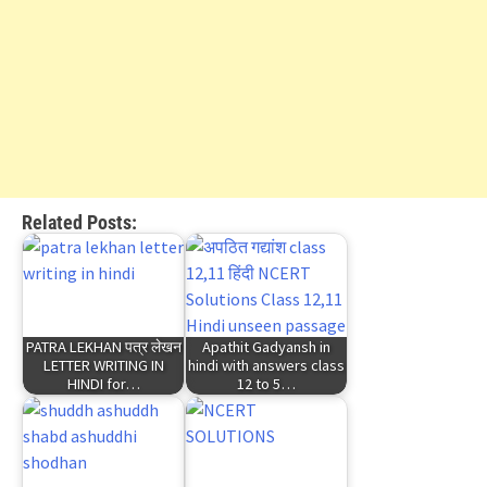
Related Posts:
PATRA LEKHAN पत्र लेखन
Apathit Gadyansh in
LETTER WRITING IN
hindi with answers class
HINDI for…
12 to 5…