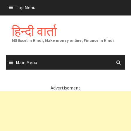
Skip
Top Menu
to
content
हिन्दी वार्ता
MS Excel in Hindi, Make money online, Finance in Hindi
Main Menu
Advertisement