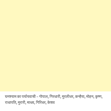
घनश्याम का पर्यायवाची – गोपाल, गिरधारी, मुरलीधर, कन्हैया, मोहन, कृष्ण,
राधापति, मुरारी, माधव, गिरिधर, केशव