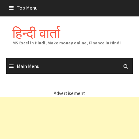
Skip
Top Menu
to
content
हिन्दी वार्ता
MS Excel in Hindi, Make money online, Finance in Hindi
Main Menu
Advertisement