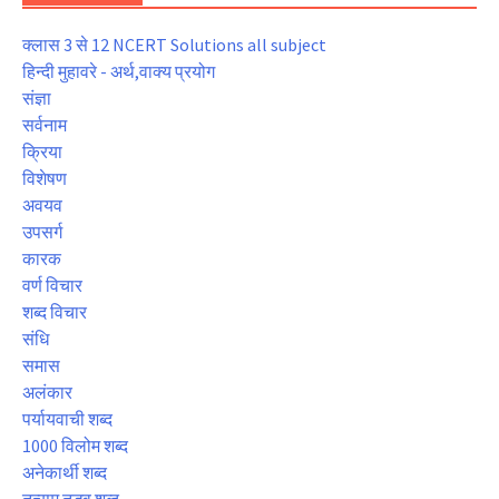
क्लास 3 से 12 NCERT Solutions all subject
हिन्दी मुहावरे - अर्थ,वाक्य प्रयोग
संज्ञा
सर्वनाम
क्रिया
विशेषण
अवयव
उपसर्ग
कारक
वर्ण विचार
शब्द विचार
संधि
समास
अलंकार
पर्यायवाची शब्द
1000 विलोम शब्द
अनेकार्थी शब्द
तत्सम तद्भव शब्द