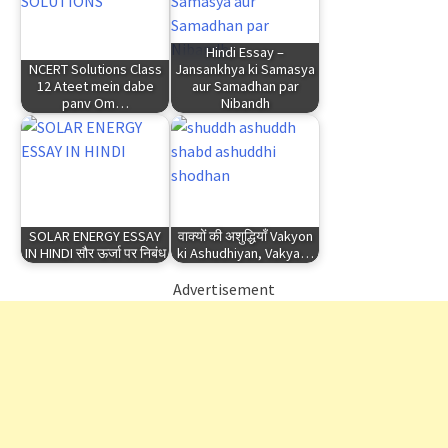
Hindi Essay –
NCERT Solutions Class
Jansankhya ki Samasya
12 Ateet mein dabe
aur Samadhan par
panv Om…
Nibandh
SOLAR ENERGY ESSAY
वाक्यों की अशुद्धियाँ Vakyon
IN HINDI सौर ऊर्जा पर निबंध
ki Ashudhiyan, Vakya…
Advertisement