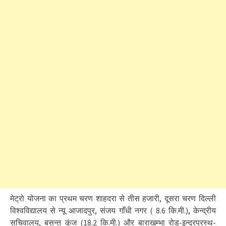
मेट्रो योजना का प्रथम चरण शाहदरा से तीस हजारी, दूसरा चरण दिल्ली
विश्वविद्यालय से न्यू आजादपुर, संजय गाँधी नगर ( 8.6 कि.मी.), केन्द्रीय
सचिवालय, बसन्त कुंज (18.2 कि.मी.) और बाराखम्भा रोड-इन्द्रप्रस्थ-