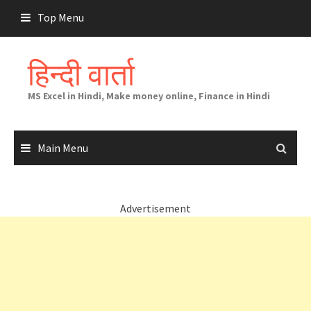
Skip
Top Menu
to
content
हिन्दी वार्ता
MS Excel in Hindi, Make money online, Finance in Hindi
Main Menu
Advertisement