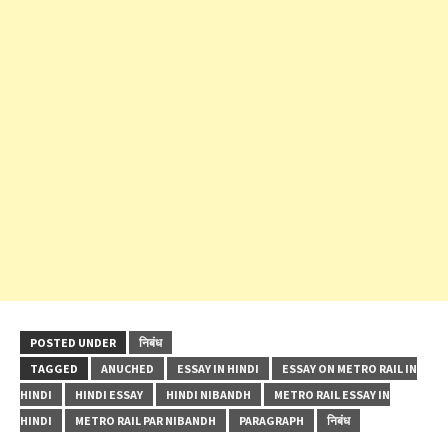
POSTED UNDER
निबंध
TAGGED
ANUCHED
ESSAY IN HINDI
ESSAY ON METRO RAIL IN
HINDI
HINDI ESSAY
HINDI NIBANDH
METRO RAIL ESSAY IN
HINDI
METRO RAIL PAR NIBANDH
PARAGRAPH
निबंध