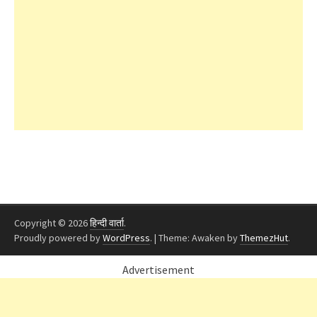
Copyright © 2026
हिन्दी वार्ता
.
Proudly powered by
WordPress
.
|
Theme: Awaken by
ThemezHut
.
Advertisement