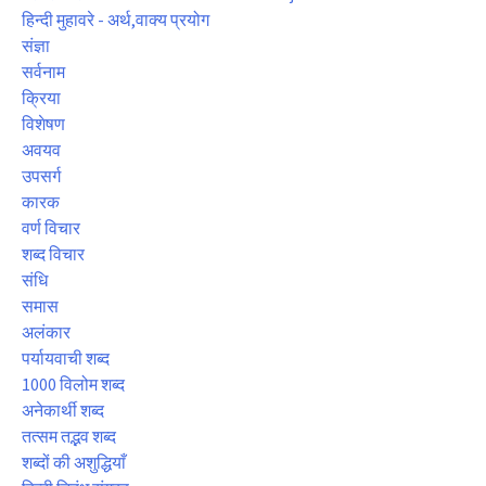
हिन्दी मुहावरे - अर्थ,वाक्य प्रयोग
संज्ञा
सर्वनाम
क्रिया
विशेषण
अवयव
उपसर्ग
कारक
वर्ण विचार
शब्द विचार
संधि
समास
अलंकार
पर्यायवाची शब्द
1000 विलोम शब्द
अनेकार्थी शब्द
तत्सम तद्भव शब्द
शब्दों की अशुद्धियाँ