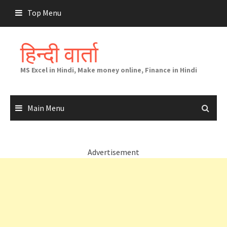
Skip
Top Menu
to
content
हिन्दी वार्ता
MS Excel in Hindi, Make money online, Finance in Hindi
Main Menu
Advertisement