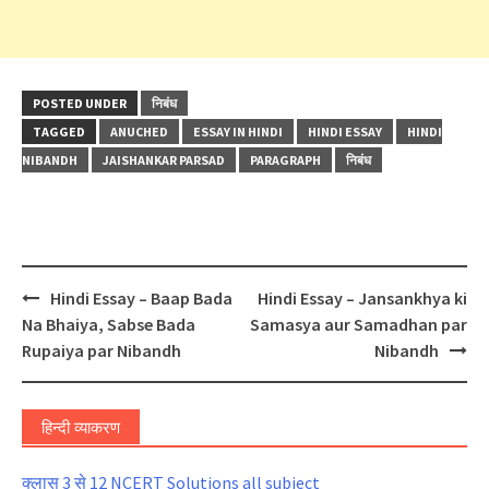
POSTED UNDER
निबंध
TAGGED
ANUCHED
ESSAY IN HINDI
HINDI ESSAY
HINDI
NIBANDH
JAISHANKAR PARSAD
PARAGRAPH
निबंध
Post
Hindi Essay – Baap Bada
Hindi Essay – Jansankhya ki
navigation
Na Bhaiya, Sabse Bada
Samasya aur Samadhan par
Rupaiya par Nibandh
Nibandh
हिन्दी व्याकरण
क्लास 3 से 12 NCERT Solutions all subject