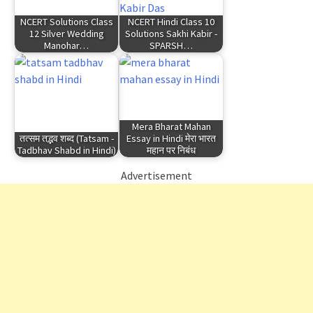
NCERT Solutions Class
NCERT Hindi Class 10
12 Silver Wedding
Solutions Sakhi Kabir -
Manohar…
SPARSH…
Mera Bharat Mahan
तत्सम तद्भव शब्द (Tatsam -
Essay in Hindi मेरा भारत
Tadbhav Shabd in Hindi)
महान पर निबंध
Advertisement