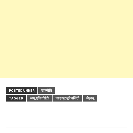
POSTED UNDER
राजनीति
TAGGED
जम्मू यूनिवर्सिटी
जादवपुर यूनिवर्सिटी
जेएनयू