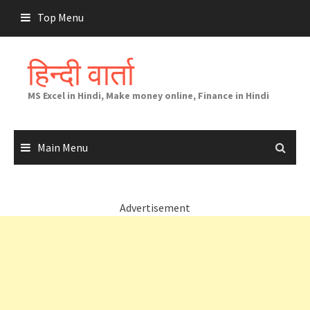
Skip
Top Menu
to
content
हिन्दी वार्ता
MS Excel in Hindi, Make money online, Finance in Hindi
Main Menu
Advertisement