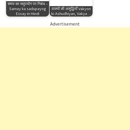
समय का सदुपयोग पर निबंध –
Samay ka sadupayog
वाक्यों की अशुद्धियाँ Vakyon
Essay in Hindi
ki Ashudhiyan, Vakya…
Advertisement