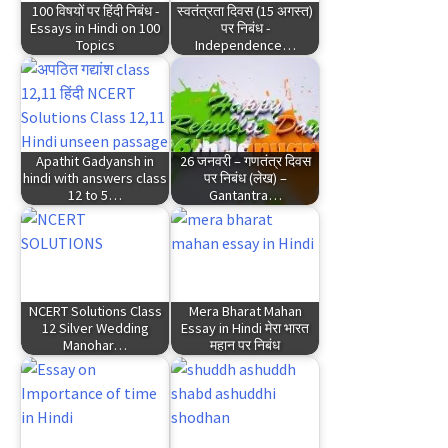
100 विषयों पर हिंदी निबंध -
स्वतंत्रता दिवस (15 अगस्त)
Essays in Hindi on 100
पर निबंध -
Topics
Independence…
Apathit Gadyansh in
26 जनवरी – गणतंत्र दिवस
hindi with answers class
पर निबंध (लेख) –
12 to 5…
Gantantra…
NCERT Solutions Class
Mera Bharat Mahan
12 Silver Wedding
Essay in Hindi मेरा भारत
Manohar…
महान पर निबंध