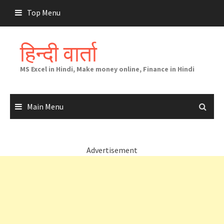
Skip
Top Menu
to
content
हिन्दी वार्ता
MS Excel in Hindi, Make money online, Finance in Hindi
Main Menu
Advertisement