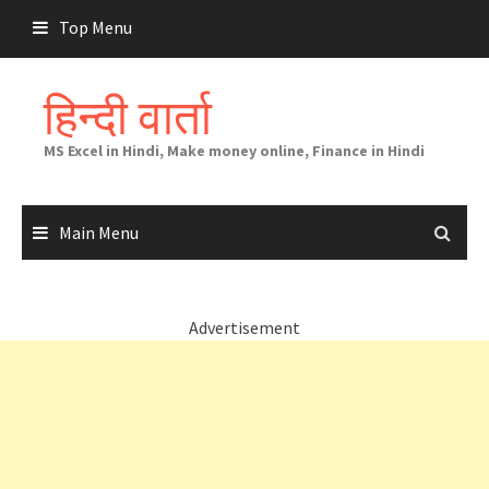
Skip
Top Menu
to
content
हिन्दी वार्ता
MS Excel in Hindi, Make money online, Finance in Hindi
Main Menu
Advertisement