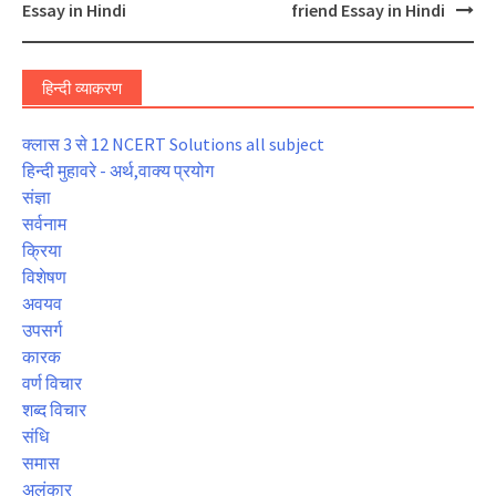
navigation
Essay in Hindi
friend Essay in Hindi
हिन्दी व्याकरण
क्लास 3 से 12 NCERT Solutions all subject
हिन्दी मुहावरे - अर्थ,वाक्य प्रयोग
संज्ञा
सर्वनाम
क्रिया
विशेषण
अवयव
उपसर्ग
कारक
वर्ण विचार
शब्द विचार
संधि
समास
अलंकार