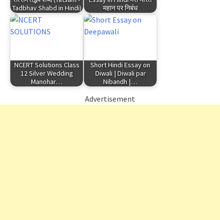
Tadbhav Shabd in Hindi)
महान पर निबंध
NCERT Solutions Class
Short Hindi Essay on
12 Silver Wedding
Diwali | Diwali par
Manohar…
Nibandh |…
Advertisement