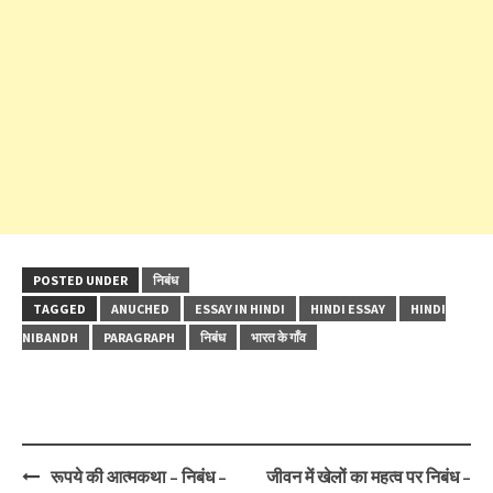
POSTED UNDER
निबंध
TAGGED
ANUCHED
ESSAY IN HINDI
HINDI ESSAY
HINDI
NIBANDH
PARAGRAPH
निबंध
भारत के गाँव
Post
रूपये की आत्मकथा – निबंध –
जीवन में खेलों का महत्व पर निबंध –