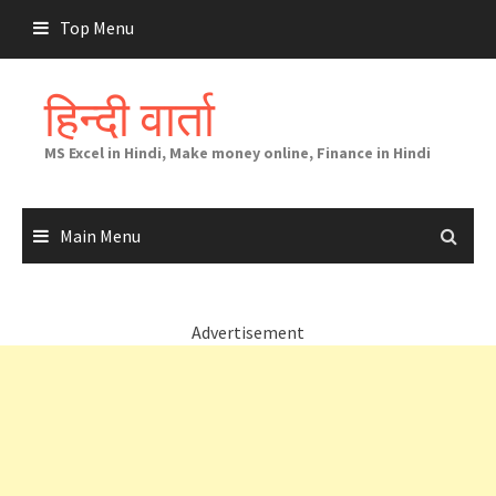
Skip
Top Menu
to
content
हिन्दी वार्ता
MS Excel in Hindi, Make money online, Finance in Hindi
Main Menu
Advertisement