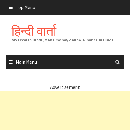
Skip
Top Menu
to
content
हिन्दी वार्ता
MS Excel in Hindi, Make money online, Finance in Hindi
Main Menu
Advertisement