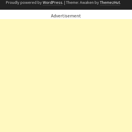
Proudly powered by
WordPress
.
|
Theme: Awaken by
ThemezHut
.
Advertisement