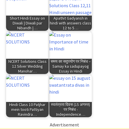
Short Hindi Essay on
Apathit Gadyansh in
Diwali | Diwali par
hindi with answers class
Nibandh |…
12 to 5…
NCERT Solutions Class
समय का सदुपयोग पर निबंध –
12 Silver Wedding
Samay ka sadupayog
Manohar…
Essay in Hindi
Hindi Class 10 Patjhar
स्वतंत्रता दिवस (15 अगस्त)
mein tooti Pattiyan
पर निबंध -
Ravindra…
Independence…
Advertisement