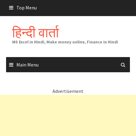
Skip
Top Menu
to
content
हिन्दी वार्ता
MS Excel in Hindi, Make money online, Finance in Hindi
Main Menu
Advertisement