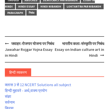
TAGGED
ANUCHED
DEMOCRACY PAR NIBANDH
ESSAY IN
HINDI
HINDI ESSAY
HINDI NIBANDH
LOKTANTRA PAR NIBANDH
PARAGRAPH
निबंध
Post
जवाहर-रोजगार योजना पर निबंध
भारतीय कला-संस्कृति पर निबंध
navigation
Jawahar Rojgar Yojna Essay
Essay on Indian culture art in
in Hindi
Hindi
हिन्दी व्याकरण
क्लास 3 से 12 NCERT Solutions all subject
हिन्दी मुहावरे - अर्थ,वाक्य प्रयोग
संज्ञा
सर्वनाम
क्रिया