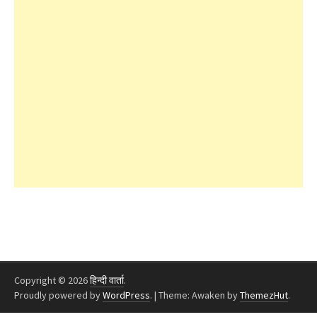
Copyright © 2026
हिन्दी वार्ता
.
Proudly powered by
WordPress
.
|
Theme: Awaken by
ThemezHut
.