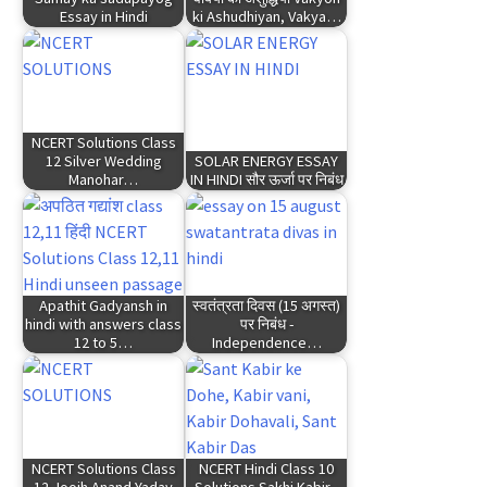
Essay in Hindi
ki Ashudhiyan, Vakya…
NCERT Solutions Class
12 Silver Wedding
SOLAR ENERGY ESSAY
Manohar…
IN HINDI सौर ऊर्जा पर निबंध
Apathit Gadyansh in
स्वतंत्रता दिवस (15 अगस्त)
hindi with answers class
पर निबंध -
12 to 5…
Independence…
NCERT Solutions Class
NCERT Hindi Class 10