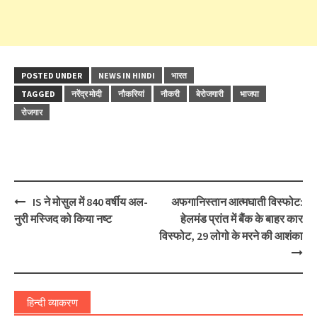
POSTED UNDER
NEWS IN HINDI
भारत
TAGGED
नरेंद्र मोदी
नौकरियां
नौकरी
बेरोजगारी
भाजपा
रोजगार
Post
IS ने मोसुल में 840 वर्षीय अल-
अफगानिस्तान आत्मघाती विस्फोट:
navigation
नुरी मस्जिद को किया नष्ट
हेलमंड प्रांत में बैंक के बाहर कार
विस्फोट, 29 लोगो के मरने की आशंका
हिन्दी व्याकरण