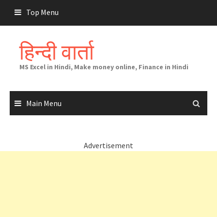
Skip
Top Menu
to
content
हिन्दी वार्ता
MS Excel in Hindi, Make money online, Finance in Hindi
Main Menu
Advertisement