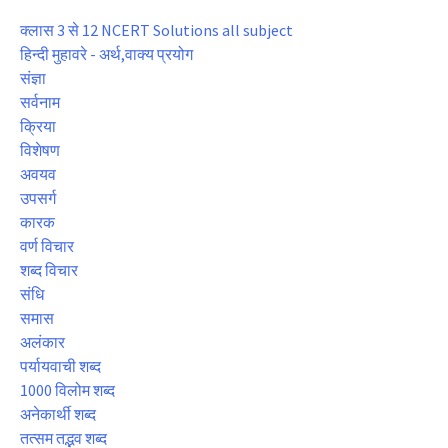
क्लास 3 से 12 NCERT Solutions all subject
हिन्दी मुहावरे - अर्थ,वाक्य प्रयोग
संज्ञा
सर्वनाम
क्रिया
विशेषण
अवयव
उपसर्ग
कारक
वर्ण विचार
शब्द विचार
संधि
समास
अलंकार
पर्यायवाची शब्द
1000 विलोम शब्द
अनेकार्थी शब्द
तत्सम तद्भव शब्द