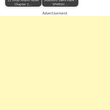
12 Joojh Anand Yadav
Solutions Sakhi Kabir -
Chapter 2…
SPARSH…
Advertisement