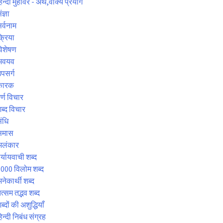
िन्दी मुहावरे - अर्थ,वाक्य प्रयोग
ंज्ञा
र्वनाम
्रिया
िशेषण
अवयव
पसर्ग
कारक
र्ण विचार
ब्द विचार
ंधि
समास
अलंकार
र्यायवाची शब्द
000 विलोम शब्द
नेकार्थी शब्द
त्सम तद्भव शब्द
ब्दों की अशुद्धियाँ
िन्दी निबंध संग्रह