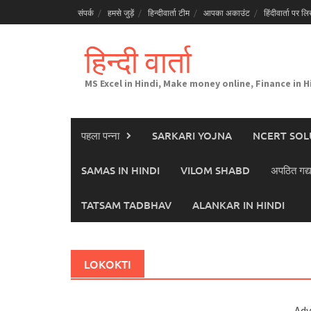
Skip
संपर्क
हमसे जुड़ें
हिन्दीवार्ता टीम
आपका अकाउंट
हिंदीवार्ता पर लिख
to
content
हिन्दी वार्ता
MS Excel in Hindi, Make money online, Finance in H
पहला पन्ना
SARKARI YOJNA
NCERT SOL
SAMAS IN HINDI
VILOM SHABD
अपठित गद्य
TATSAM TADBHAV
ALANKAR IN HINDI
LOKOKTI
Adv