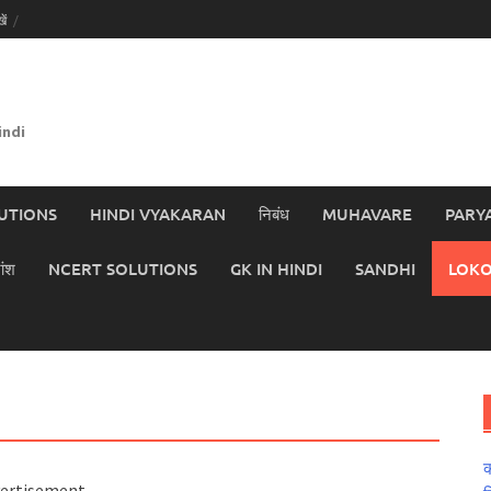
ें
indi
UTIONS
HINDI VYAKARAN
निबंध
MUHAVARE
PARY
ांश
NCERT SOLUTIONS
GK IN HINDI
SANDHI
LOKO
क
ertisement