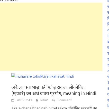
ह
स
स
क
व
उ
व
श
स
प
1
अकेला चना भाड़ नहीं फोड़ सकता लोकोक्ति
अ
(मुहावरे) का अर्थ वाक्य प्रयोग, meaning in Hindi
त
श
2020-12-18
RituV
Comment
ह
Akela chana bhad nahin fod sakta लोकोक्ति (मुहावरे) का