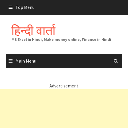
Skip
Top Menu
to
content
हिन्दी वार्ता
MS Excel in Hindi, Make money online, Finance in Hindi
Main Menu
Advertisement