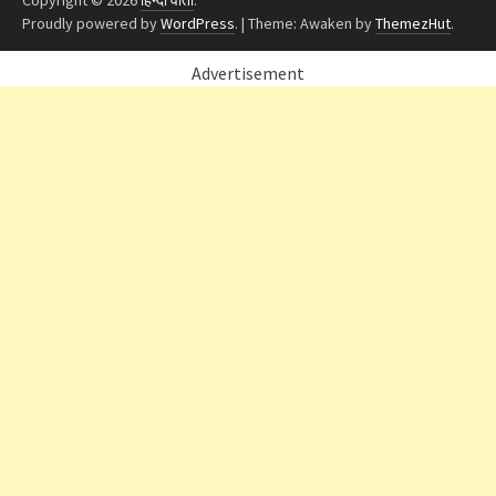
Copyright © 2026
हिन्दी वार्ता
.
Proudly powered by
WordPress
.
|
Theme: Awaken by
ThemezHut
.
Advertisement