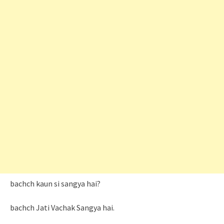
bachch kaun si sangya hai?
bachch Jati Vachak Sangya hai.