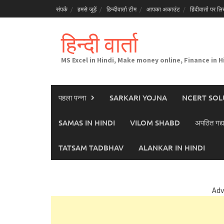
Skip
संपर्क
हमसे जुड़ें
हिन्दीवार्ता टीम
आपका अकाउंट
हिंदीवार्ता पर लिख
to
content
हिन्दी वार्ता
MS Excel in Hindi, Make money online, Finance in H
पहला पन्ना
SARKARI YOJNA
NCERT SOL
SAMAS IN HINDI
VILOM SHABD
अपठित गद्य
TATSAM TADBHAV
ALANKAR IN HINDI
Adv