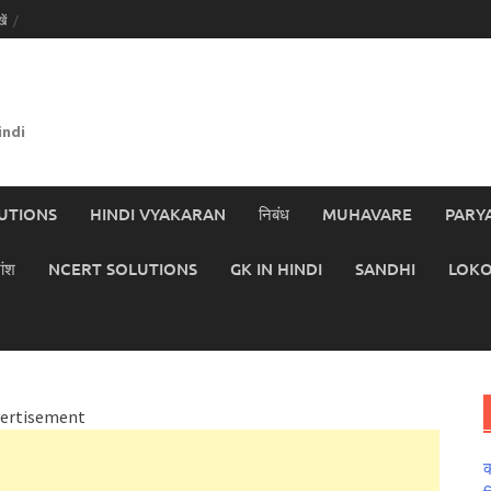
ें
indi
UTIONS
HINDI VYAKARAN
निबंध
MUHAVARE
PARY
ांश
NCERT SOLUTIONS
GK IN HINDI
SANDHI
LOKO
ertisement
क