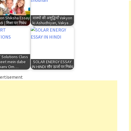
ion Shiksha Essay
वाक्यों की अशुद्धियाँ Vakyon
di | शिक्षा पर निबंध
ki Ashudhiyan, Vakya…
 Solutions Class
teet mein dabe
SOLAR ENERGY ESSAY
panv Om…
IN HINDI सौर ऊर्जा पर निबंध
ertisement