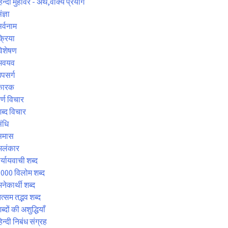
िन्दी मुहावरे - अर्थ,वाक्य प्रयोग
ंज्ञा
र्वनाम
्रिया
िशेषण
अवयव
पसर्ग
कारक
र्ण विचार
ब्द विचार
ंधि
समास
अलंकार
र्यायवाची शब्द
000 विलोम शब्द
नेकार्थी शब्द
त्सम तद्भव शब्द
ब्दों की अशुद्धियाँ
िन्दी निबंध संग्रह