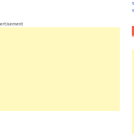
प
स
ertisement