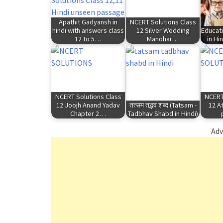
Apathit Gadyansh in
NCERT Solutions Class
hindi with answers class
12 Silver Wedding
Educat
12 to 5…
Manohar…
in Hin
NCERT Solutions Class
NCERT
12 Joojh Anand Yadav
तत्सम तद्भव शब्द (Tatsam -
12 A
Chapter 2…
Tadbhav Shabd in Hindi)
Adv