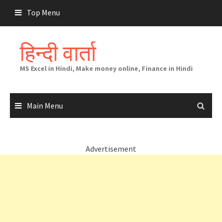
Skip
Top Menu
to
content
हिन्दी वार्ता
MS Excel in Hindi, Make money online, Finance in Hindi
Main Menu
Advertisement