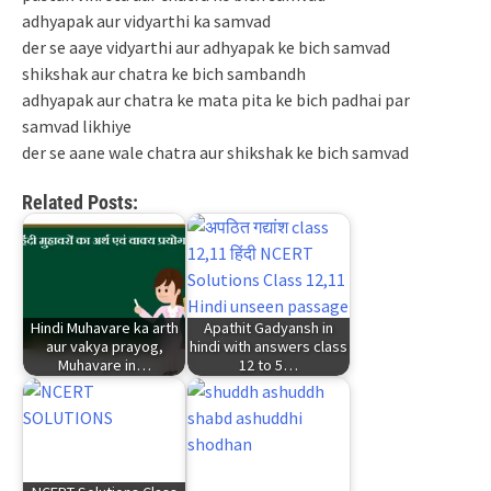
adhyapak aur vidyarthi ka samvad
der se aaye vidyarthi aur adhyapak ke bich samvad
shikshak aur chatra ke bich sambandh
adhyapak aur chatra ke mata pita ke bich padhai par
samvad likhiye
der se aane wale chatra aur shikshak ke bich samvad
Related Posts:
Hindi Muhavare ka arth
Apathit Gadyansh in
aur vakya prayog,
hindi with answers class
Muhavare in…
12 to 5…