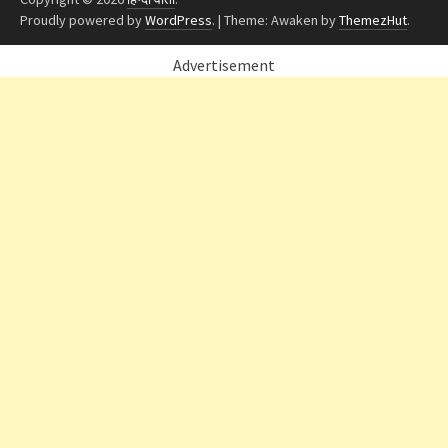
Proudly powered by
WordPress
.
|
Theme: Awaken by
ThemezHut
.
Advertisement