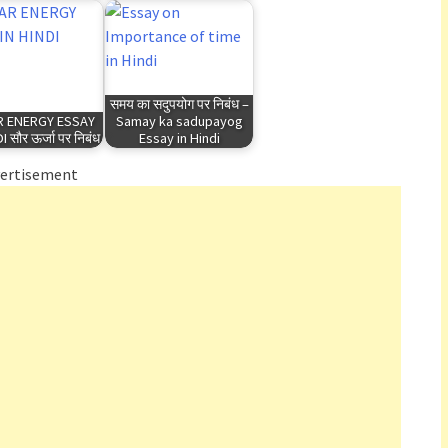
समय का सदुपयोग पर निबंध –
 ENERGY ESSAY
Samay ka sadupayog
I सौर ऊर्जा पर निबंध
Essay in Hindi
ertisement