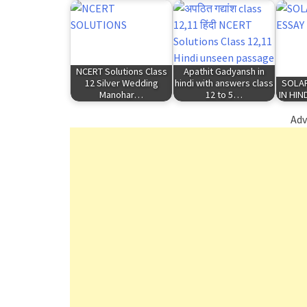
NCERT Solutions Class
Apathit Gadyansh in
12 Silver Wedding
hindi with answers class
SOLAR
Manohar…
12 to 5…
IN HIND
Adv