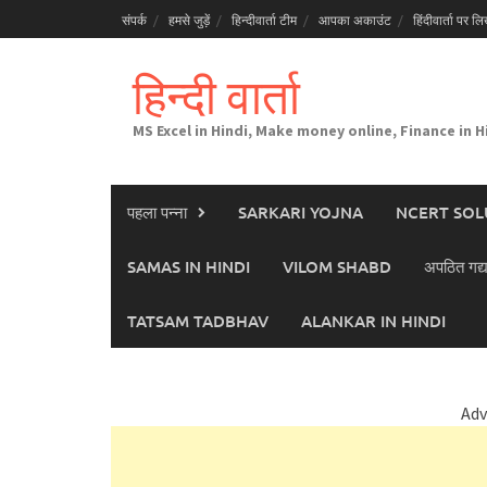
Skip
संपर्क
हमसे जुड़ें
हिन्दीवार्ता टीम
आपका अकाउंट
हिंदीवार्ता पर लिख
to
content
हिन्दी वार्ता
MS Excel in Hindi, Make money online, Finance in H
पहला पन्ना
SARKARI YOJNA
NCERT SOL
SAMAS IN HINDI
VILOM SHABD
अपठित गद्य
TATSAM TADBHAV
ALANKAR IN HINDI
Adv