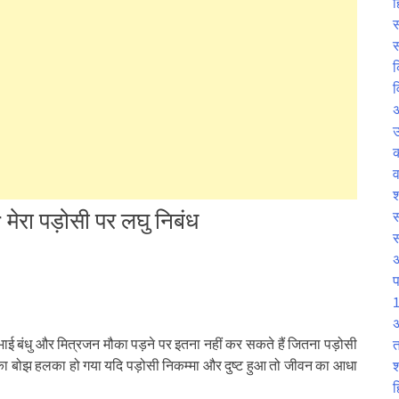
ह
स
स
क
व
उ
व
श
ेरा पड़ोसी पर लघु निबंध
स
प
1
अ
र, भाई बंधु और मित्रजन मौका पड़ने पर इतना नहीं कर सकते हैं जितना पड़ोसी
त
 बोझ हलका हो गया यदि पड़ोसी निकम्मा और दुष्ट हुआ तो जीवन का आधा
श
ह