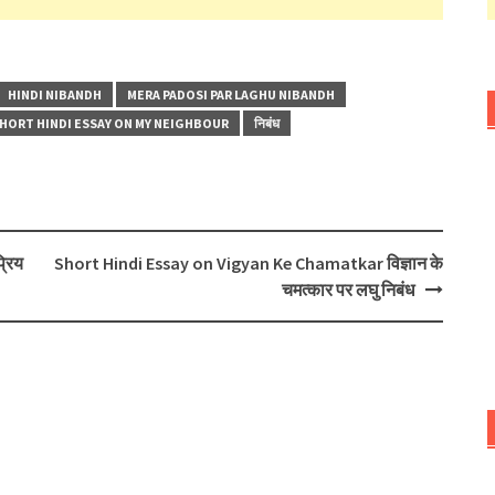
HINDI NIBANDH
MERA PADOSI PAR LAGHU NIBANDH
HORT HINDI ESSAY ON MY NEIGHBOUR
निबंध
्रिय
Short Hindi Essay on Vigyan Ke Chamatkar विज्ञान के
चमत्कार पर लघु निबंध