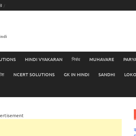
ें
indi
UTIONS
HINDI VYAKARAN
निबंध
MUHAVARE
PARY
ांश
NCERT SOLUTIONS
GK IN HINDI
SANDHI
LOKO
ertisement
क