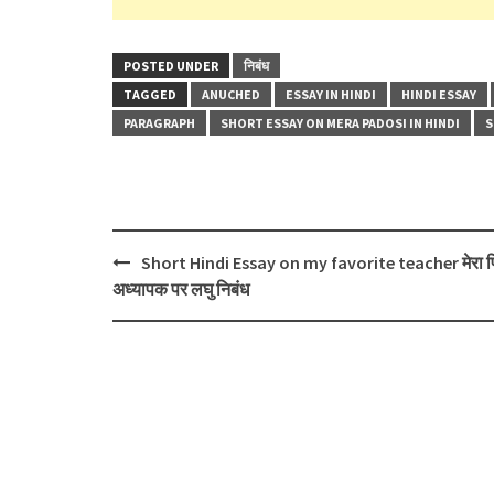
POSTED UNDER
निबंध
TAGGED
ANUCHED
ESSAY IN HINDI
HINDI ESSAY
PARAGRAPH
SHORT ESSAY ON MERA PADOSI IN HINDI
S
Post
Short Hindi Essay on my favorite teacher मेरा प
navigation
अध्यापक पर लघु निबंध