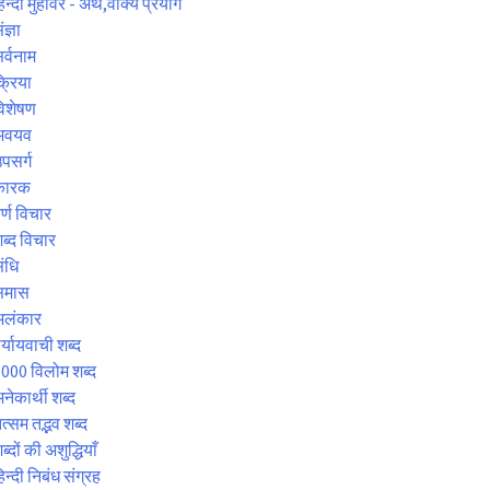
िन्दी मुहावरे - अर्थ,वाक्य प्रयोग
ंज्ञा
र्वनाम
्रिया
िशेषण
अवयव
पसर्ग
कारक
र्ण विचार
ब्द विचार
ंधि
समास
अलंकार
र्यायवाची शब्द
000 विलोम शब्द
नेकार्थी शब्द
त्सम तद्भव शब्द
ब्दों की अशुद्धियाँ
िन्दी निबंध संग्रह