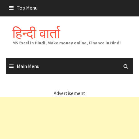
Skip
Top Menu
to
content
हिन्दी वार्ता
MS Excel in Hindi, Make money online, Finance in Hindi
Main Menu
Advertisement