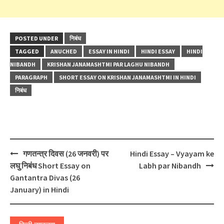
POSTED UNDER
निबंध
TAGGED
ANUCHED
ESSAY IN HINDI
HINDI ESSAY
HINDI
NIBANDH
KRISHAN JANAMASHTMI PAR LAGHU NIBANDH
PARAGRAPH
SHORT ESSAY ON KRISHAN JANAMASHTMI IN HINDI
निबंध
Post
गणतन्त्र दिवस (26 जनवरी) पर
Hindi Essay – Vyayam ke
navigation
लघु निबंध Short Essay on
Labh par Nibandh
Gantantra Divas (26
January) in Hindi