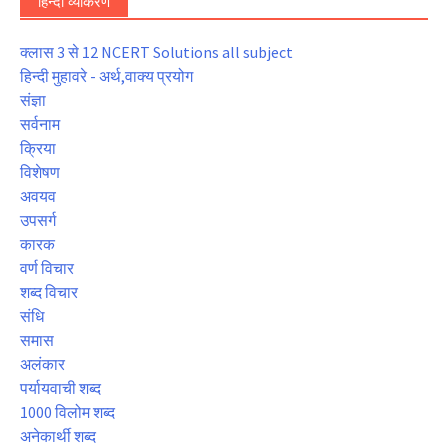
हिन्दी व्याकरण
क्लास 3 से 12 NCERT Solutions all subject
हिन्दी मुहावरे - अर्थ,वाक्य प्रयोग
संज्ञा
सर्वनाम
क्रिया
विशेषण
अवयव
उपसर्ग
कारक
वर्ण विचार
शब्द विचार
संधि
समास
अलंकार
पर्यायवाची शब्द
1000 विलोम शब्द
अनेकार्थी शब्द