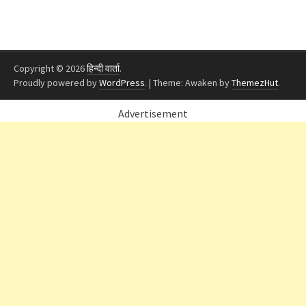
Copyright © 2026
हिन्दी वार्ता
.
Proudly powered by
WordPress
.
|
Theme: Awaken by
ThemezHut
.
Advertisement