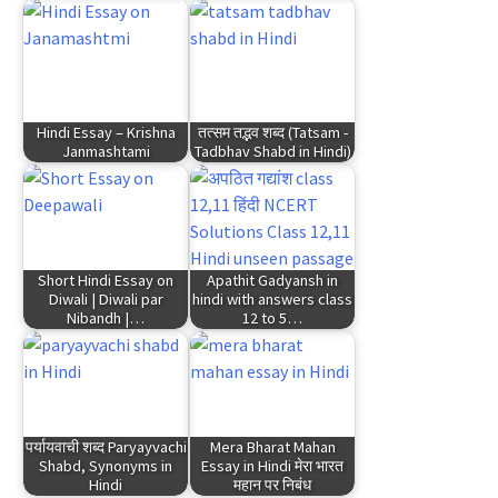
Hindi Essay – Krishna
तत्सम तद्भव शब्द (Tatsam -
Janmashtami
Tadbhav Shabd in Hindi)
Short Hindi Essay on
Apathit Gadyansh in
Diwali | Diwali par
hindi with answers class
Nibandh |…
12 to 5…
पर्यायवाची शब्द Paryayvachi
Mera Bharat Mahan
Shabd, Synonyms in
Essay in Hindi मेरा भारत
Hindi
महान पर निबंध