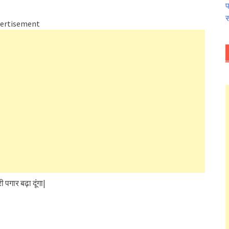
प
स
ertisement
पगार बढ़ा दूंगा|