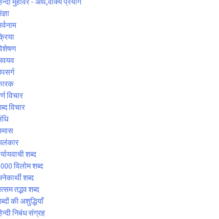
िन्दी मुहावरे - अर्थ,वाक्य प्रयोग
ंज्ञा
र्वनाम
्रिया
िशेषण
अवयव
पसर्ग
कारक
र्ण विचार
ब्द विचार
ंधि
समास
अलंकार
र्यायवाची शब्द
000 विलोम शब्द
नेकार्थी शब्द
त्सम तद्भव शब्द
ब्दों की अशुद्धियाँ
िन्दी निबंध संग्रह