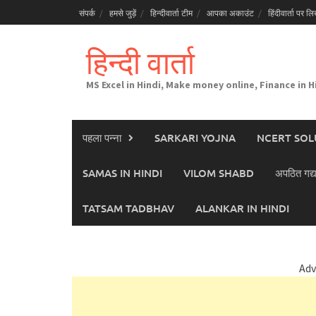
Skip
संपर्क
हमसे जुड़ें
हिन्दीवार्ता टीम
आपका अकाउंट
हिंदीवार्ता पर लिख
to
content
हिन्दी वार्ता
MS Excel in Hindi, Make money online, Finance in H
पहला पन्ना
SARKARI YOJNA
NCERT SOL
SAMAS IN HINDI
VILOM SHABD
अपठित गद्य
TATSAM TADBHAV
ALANKAR IN HINDI
Adv