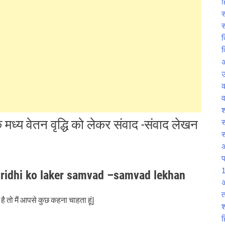
ह
स
स
क
व
उ
व
श
य वेतन वृद्धि को लेकर संवाद -संवाद लेखन
स
प
1
vridhi ko laker samvad –samvad lekhan
अ
त
 तो मैं आपसे कुछ कहना चाहता हूं|
श
ह