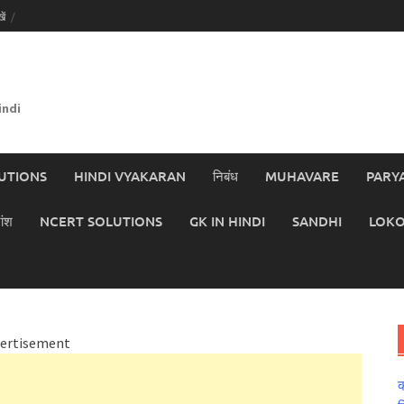
ें
indi
UTIONS
HINDI VYAKARAN
निबंध
MUHAVARE
PARY
ांश
NCERT SOLUTIONS
GK IN HINDI
SANDHI
LOKO
ertisement
क