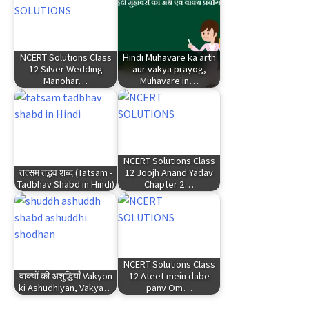
NCERT Solutions Class
Hindi Muhavare ka arth
12 Silver Wedding
aur vakya prayog,
Manohar…
Muhavare in…
NCERT Solutions Class
तत्सम तद्भव शब्द (Tatsam -
12 Joojh Anand Yadav
Tadbhav Shabd in Hindi)
Chapter 2…
NCERT Solutions Class
वाक्यों की अशुद्धियाँ Vakyon
12 Ateet mein dabe
ki Ashudhiyan, Vakya…
panv Om…