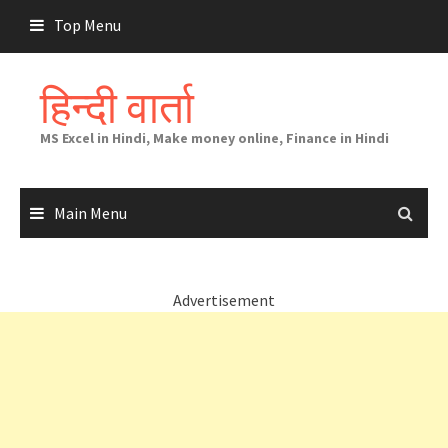
Skip
Top Menu
to
content
हिन्दी वार्ता
MS Excel in Hindi, Make money online, Finance in Hindi
Main Menu
Advertisement