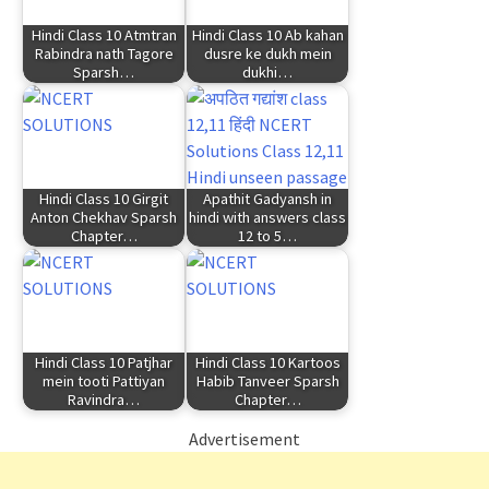
Hindi Class 10 Atmtran
Hindi Class 10 Ab kahan
Rabindra nath Tagore
dusre ke dukh mein
Sparsh…
dukhi…
Hindi Class 10 Girgit
Apathit Gadyansh in
Anton Chekhav Sparsh
hindi with answers class
Chapter…
12 to 5…
Hindi Class 10 Patjhar
Hindi Class 10 Kartoos
mein tooti Pattiyan
Habib Tanveer Sparsh
Ravindra…
Chapter…
Advertisement