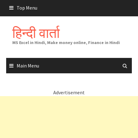
Skip
Top Menu
to
content
हिन्दी वार्ता
MS Excel in Hindi, Make money online, Finance in Hindi
Main Menu
Advertisement