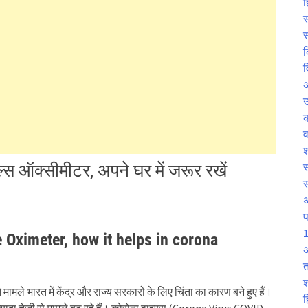
ह
स
स
क
व
उ
व
श
स ऑक्सीमीटर, अपने घर में जरूर रखें
स
प
1
se Oximeter, how it helps in corona
अ
त
श
े भारत में केंद्र और राज्य सरकारों के लिए चिंता का कारण बने हुए हैं।
ह