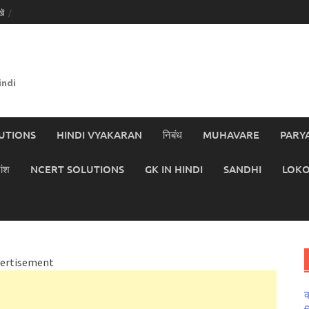
ें
indi
UTIONS
HINDI VYAKARAN
निबंध
MUHAVARE
PARY
ांश
NCERT SOLUTIONS
GK IN HINDI
SANDHI
LOKO
ertisement
क