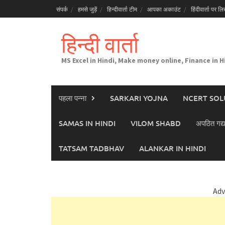
Skip
संपर्क
हमसे जुड़ें
हिन्दीवार्ता टीम
आपका अकाउंट
हिंदीवार्ता पर लिख
to
content
हिन्दी वार्ता
MS Excel in Hindi, Make money online, Finance in H
पहला पन्ना
SARKARI YOJNA
NCERT SOL
SAMAS IN HINDI
VILOM SHABD
अपठित गद्य
TATSAM TADBHAV
ALANKAR IN HINDI
Adv