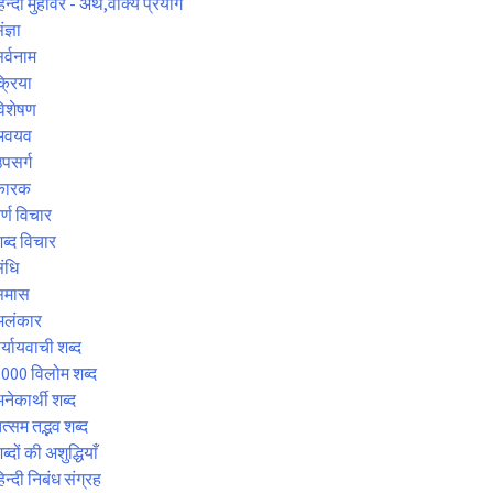
िन्दी मुहावरे - अर्थ,वाक्य प्रयोग
ंज्ञा
र्वनाम
्रिया
िशेषण
अवयव
पसर्ग
कारक
र्ण विचार
ब्द विचार
ंधि
समास
अलंकार
र्यायवाची शब्द
000 विलोम शब्द
नेकार्थी शब्द
त्सम तद्भव शब्द
ब्दों की अशुद्धियाँ
िन्दी निबंध संग्रह