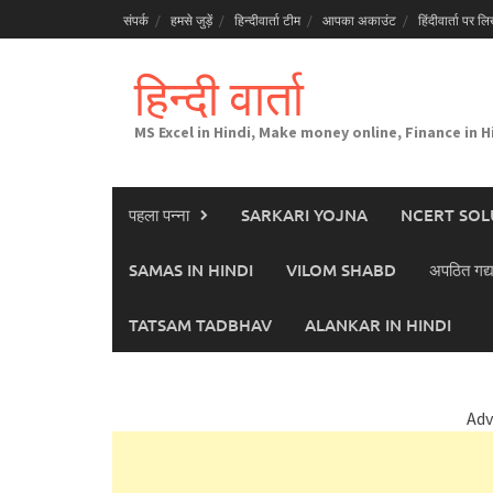
Skip
संपर्क
हमसे जुड़ें
हिन्दीवार्ता टीम
आपका अकाउंट
हिंदीवार्ता पर लिख
to
content
हिन्दी वार्ता
MS Excel in Hindi, Make money online, Finance in H
पहला पन्ना
SARKARI YOJNA
NCERT SOL
SAMAS IN HINDI
VILOM SHABD
अपठित गद्य
TATSAM TADBHAV
ALANKAR IN HINDI
Adv