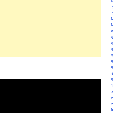
ह
स
स
क
व
उ
व
श
स
प
1
अ
त
श
ह