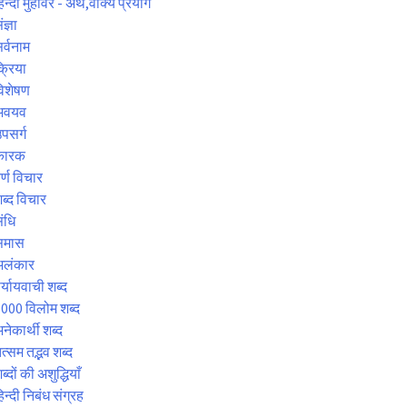
िन्दी मुहावरे - अर्थ,वाक्य प्रयोग
ंज्ञा
र्वनाम
्रिया
िशेषण
अवयव
पसर्ग
कारक
र्ण विचार
ब्द विचार
ंधि
समास
अलंकार
र्यायवाची शब्द
000 विलोम शब्द
नेकार्थी शब्द
त्सम तद्भव शब्द
ब्दों की अशुद्धियाँ
िन्दी निबंध संग्रह