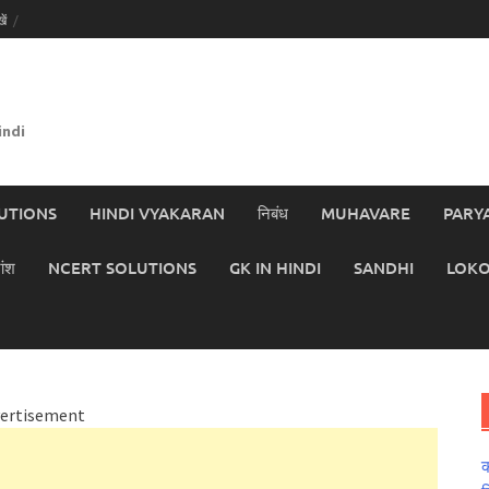
ें
indi
UTIONS
HINDI VYAKARAN
निबंध
MUHAVARE
PARY
ांश
NCERT SOLUTIONS
GK IN HINDI
SANDHI
LOKO
ertisement
क