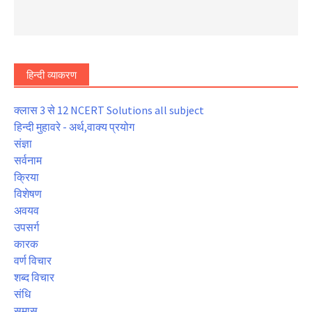
हिन्दी व्याकरण
क्लास 3 से 12 NCERT Solutions all subject
हिन्दी मुहावरे - अर्थ,वाक्य प्रयोग
संज्ञा
सर्वनाम
क्रिया
विशेषण
अवयव
उपसर्ग
कारक
वर्ण विचार
शब्द विचार
संधि
समास