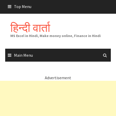
Skip
Top Menu
to
content
हिन्दी वार्ता
MS Excel in Hindi, Make money online, Finance in Hindi
Main Menu
Advertisement