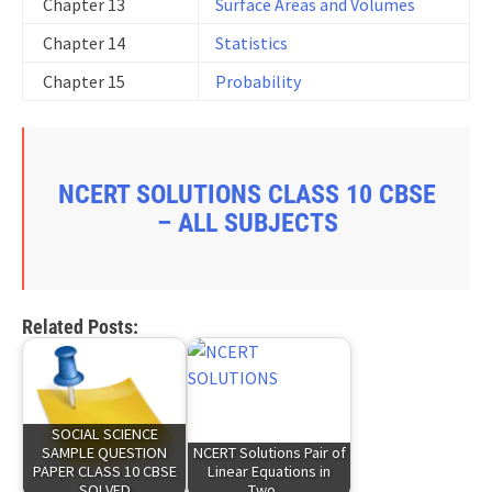
Chapter 13
Surface Areas and Volumes
Chapter 14
Statistics
Chapter 15
Probability
NCERT SOLUTIONS CLASS 10 CBSE
– ALL SUBJECTS
Related Posts:
SOCIAL SCIENCE
SAMPLE QUESTION
NCERT Solutions Pair of
PAPER CLASS 10 CBSE
Linear Equations in
SOLVED
Two…