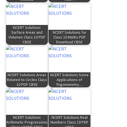
NCERT Solutions
Surface Areas and
NCERT Solutions for
Volumes Class 10 PDF
Class 10 Maths PDF
CBSE
Download CBSE
NCERT Solutions Areas
NCERT Solutions Some
Related to Circles Class
Applications of
10 PDF CBSE
Trigonometry…
NCERT Solutions
NCERT Solutions Real
Arithmetic Progressions
Numbers Class 10 PDF