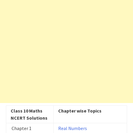
Class 10 Maths
Chapter wise Topics
NCERT Solutions
Chapter 1
Real Numbers