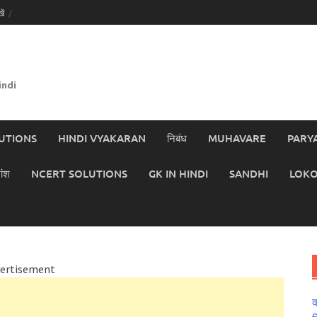
ें
indi
UTIONS
HINDI VYAKARAN
निबंध
MUHAVARE
PARY
ांश
NCERT SOLUTIONS
GK IN HINDI
SANDHI
LOKO
ertisement
क