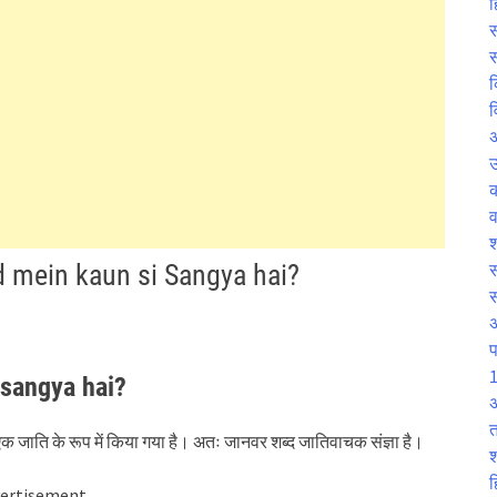
ह
स
स
क
व
उ
व
श
bd mein kaun si Sangya hai?
स
प
1
i sangya hai?
अ
त
 जाति के रूप में किया गया है। अतः जानवर शब्द जातिवाचक संज्ञा है।
श
ह
ertisement