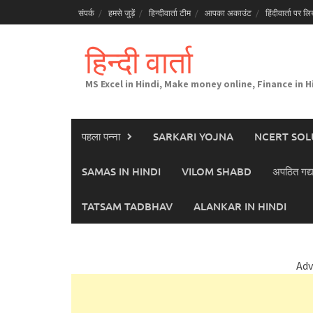
Skip
संपर्क
हमसे जुड़ें
हिन्दीवार्ता टीम
आपका अकाउंट
हिंदीवार्ता पर लिख
to
content
हिन्दी वार्ता
MS Excel in Hindi, Make money online, Finance in H
पहला पन्ना
SARKARI YOJNA
NCERT SOL
SAMAS IN HINDI
VILOM SHABD
अपठित गद्य
TATSAM TADBHAV
ALANKAR IN HINDI
Adv