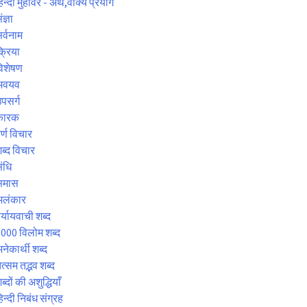
िन्दी मुहावरे - अर्थ,वाक्य प्रयोग
ंज्ञा
र्वनाम
्रिया
िशेषण
अवयव
पसर्ग
कारक
र्ण विचार
ब्द विचार
ंधि
समास
अलंकार
र्यायवाची शब्द
000 विलोम शब्द
नेकार्थी शब्द
त्सम तद्भव शब्द
ब्दों की अशुद्धियाँ
िन्दी निबंध संग्रह