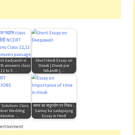
hit Gadyansh in
Short Hindi Essay on
ith answers class
Diwali | Diwali par
12 to 5…
Nibandh |…
 Solutions Class
समय का सदुपयोग पर निबंध –
Silver Wedding
Samay ka sadupayog
Manohar…
Essay in Hindi
ertisement