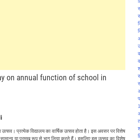
ह
स
स
क
व
उ
व
श
ssay on annual function of school in
स
प
1
अ
i
त
श
ाला उत्सव। प्रत्येक विद्यालय का वार्षिक उत्सव होता है। इस अवसर पर विशेष
ह
 सामान्य या प्रमुख रूप से भाग लिया करते हैं। इसलिए इस उत्सव का विशेष