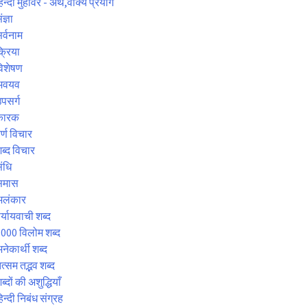
िन्दी मुहावरे - अर्थ,वाक्य प्रयोग
ंज्ञा
र्वनाम
्रिया
िशेषण
अवयव
पसर्ग
कारक
र्ण विचार
ब्द विचार
ंधि
समास
अलंकार
र्यायवाची शब्द
000 विलोम शब्द
नेकार्थी शब्द
त्सम तद्भव शब्द
ब्दों की अशुद्धियाँ
िन्दी निबंध संग्रह