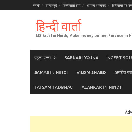
Skip
संपर्क
हमसे जुड़ें
हिन्दीवार्ता टीम
आपका अकाउंट
हिंदीवार्ता पर लिख
to
content
हिन्दी वार्ता
MS Excel in Hindi, Make money online, Finance in H
पहला पन्ना
SARKARI YOJNA
NCERT SOL
SAMAS IN HINDI
VILOM SHABD
अपठित गद्य
TATSAM TADBHAV
ALANKAR IN HINDI
Adv