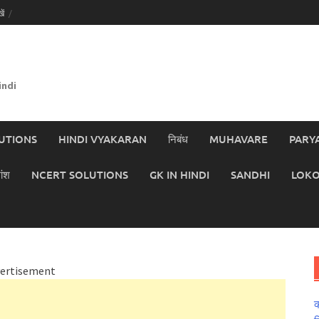
ें
indi
UTIONS
HINDI VYAKARAN
निबंध
MUHAVARE
PARY
ांश
NCERT SOLUTIONS
GK IN HINDI
SANDHI
LOKO
ertisement
क