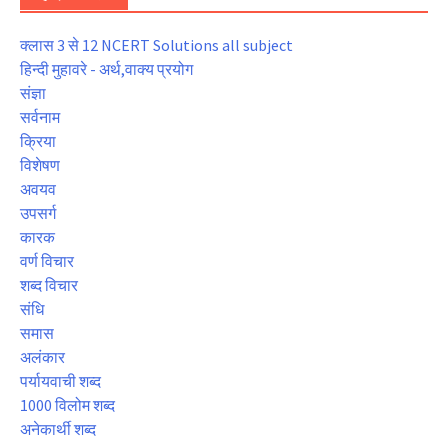
क्लास 3 से 12 NCERT Solutions all subject
हिन्दी मुहावरे - अर्थ,वाक्य प्रयोग
संज्ञा
सर्वनाम
क्रिया
विशेषण
अवयव
उपसर्ग
कारक
वर्ण विचार
शब्द विचार
संधि
समास
अलंकार
पर्यायवाची शब्द
1000 विलोम शब्द
अनेकार्थी शब्द