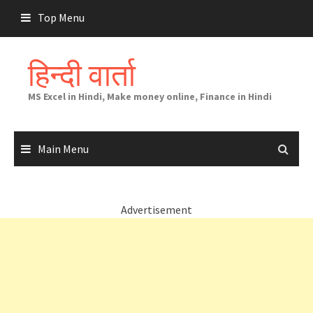
Skip
Top Menu
to
content
हिन्दी वार्ता
MS Excel in Hindi, Make money online, Finance in Hindi
Main Menu
Advertisement