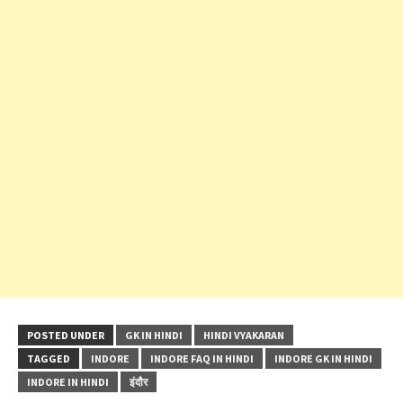
POSTED UNDER
GK IN HINDI
HINDI VYAKARAN
TAGGED
INDORE
INDORE FAQ IN HINDI
INDORE GK IN HINDI
INDORE IN HINDI
इंदौर