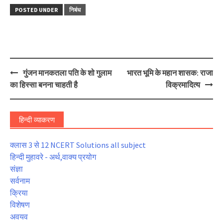
POSTED UNDER
निबंध
Post
गुंजन मानकतला पति के शो गुलाम
भारत भूमि के महान शासक: राजा
navigation
का हिस्सा बनना चाहती है
विक्रमादित्य
हिन्दी व्याकरण
क्लास 3 से 12 NCERT Solutions all subject
हिन्दी मुहावरे - अर्थ,वाक्य प्रयोग
संज्ञा
सर्वनाम
क्रिया
विशेषण
अवयव