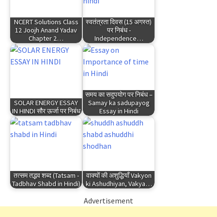
NCERT Solutions Class
स्वतंत्रता दिवस (15 अगस्त)
12 Joojh Anand Yadav
पर निबंध -
Chapter 2…
Independence…
समय का सदुपयोग पर निबंध –
SOLAR ENERGY ESSAY
Samay ka sadupayog
IN HINDI सौर ऊर्जा पर निबंध
Essay in Hindi
तत्सम तद्भव शब्द (Tatsam -
वाक्यों की अशुद्धियाँ Vakyon
Tadbhav Shabd in Hindi)
ki Ashudhiyan, Vakya…
Advertisement