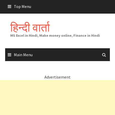
Skip
Top Menu
to
content
हिन्दी वार्ता
MS Excel in Hindi, Make money online, Finance in Hindi
Main Menu
Advertisement