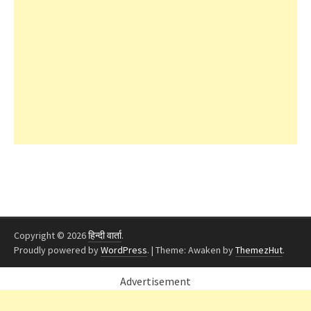
Copyright © 2026
हिन्दी वार्ता
.
Proudly powered by
WordPress
.
|
Theme: Awaken by
ThemezHut
.
Advertisement