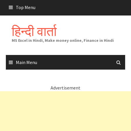
Skip
Top Menu
to
content
हिन्दी वार्ता
MS Excel in Hindi, Make money online, Finance in Hindi
Main Menu
Advertisement