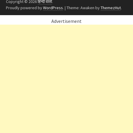
Copyright © 2026
हिन्दी वार्ता
.
Proudly powered by
WordPress
.
|
Theme: Awaken by
ThemezHut
.
Advertisement