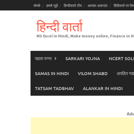
Skip
संपर्क
हमसे जुड़ें
हिन्दीवार्ता टीम
आपका अकाउंट
हिंदीवार्ता पर लिख
to
content
हिन्दी वार्ता
MS Excel in Hindi, Make money online, Finance in H
पहला पन्ना
SARKARI YOJNA
NCERT SOL
SAMAS IN HINDI
VILOM SHABD
अपठित गद्य
TATSAM TADBHAV
ALANKAR IN HINDI
Adv