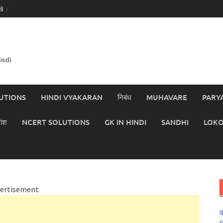
ें
indi
UTIONS
HINDI VYAKARAN
निबंध
MUHAVARE
PARY
ांश
NCERT SOLUTIONS
GK IN HINDI
SANDHI
LOKO
ertisement
क