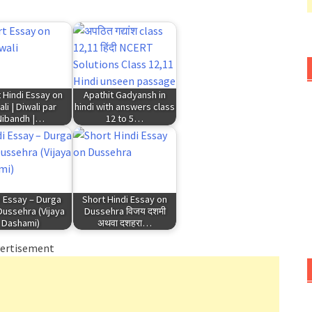
 Hindi Essay on
Apathit Gadyansh in
li | Diwali par
hindi with answers class
Nibandh |…
12 to 5…
i Essay – Durga
Short Hindi Essay on
Dussehra (Vijaya
Dussehra विजय दशमी
Dashami)
अथवा दशहरा…
ertisement