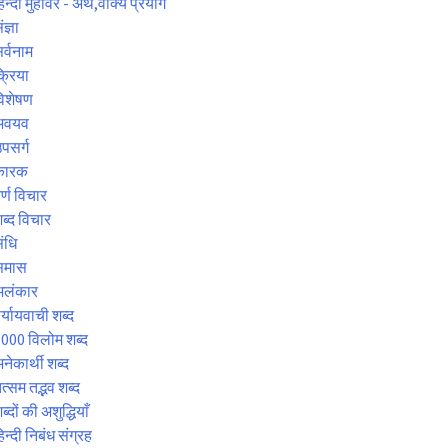
िन्दी मुहावरे - अर्थ,वाक्य प्रयोग
ंज्ञा
र्वनाम
्रिया
िशेषण
अवयव
पसर्ग
कारक
र्ण विचार
ब्द विचार
ंधि
समास
अलंकार
र्यायवाची शब्द
000 विलोम शब्द
नेकार्थी शब्द
त्सम तद्भव शब्द
ब्दों की अशुद्धियाँ
िन्दी निबंध संग्रह