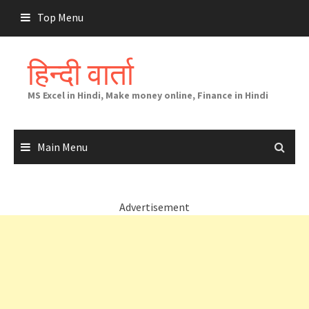
Skip
Top Menu
to
content
हिन्दी वार्ता
MS Excel in Hindi, Make money online, Finance in Hindi
Main Menu
Advertisement