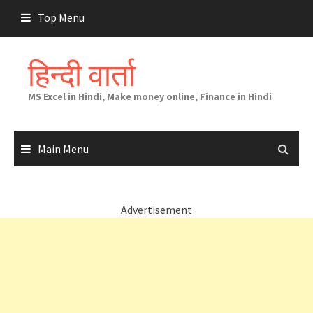
Skip
Top Menu
to
content
हिन्दी वार्ता
MS Excel in Hindi, Make money online, Finance in Hindi
Main Menu
Advertisement