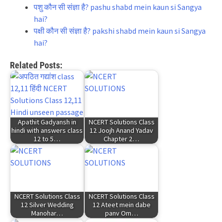
पशु कौन सी संज्ञा है? pashu shabd mein kaun si Sangya
hai?
पक्षी कौन सी संज्ञा है? pakshi shabd mein kaun si Sangya
hai?
Related Posts:
Apathit Gadyansh in
NCERT Solutions Class
hindi with answers class
12 Joojh Anand Yadav
12 to 5…
Chapter 2…
NCERT Solutions Class
NCERT Solutions Class
12 Silver Wedding
12 Ateet mein dabe
Manohar…
panv Om…