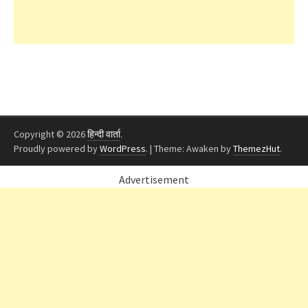
Copyright © 2026
हिन्दी वार्ता
.
Proudly powered by
WordPress
.
|
Theme: Awaken by
ThemezHut
.
Advertisement