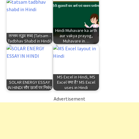
Hindi Muhavare ka arth
तत्सम तद्भव शब्द (Tatsam -
aur vakya prayog,
Tadbhav Shabd in Hindi)
Muhavare in…
MS Excel in Hindi, MS
SOLAR ENERGY ESSAY
Excel क्या है? MS Excel
IN HINDI सौर ऊर्जा पर निबंध
uses in Hindi
Advertisement