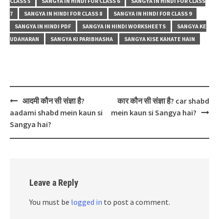
CLASS 5
SANGYA IN HINDI FOR CLASS 6
SANGYA IN HINDI FOR CLASS
7
SANGYA IN HINDI FOR CLASS 8
SANGYA IN HINDI FOR CLASS 9
SANGYA IN HINDI PDF
SANGYA IN HINDI WORKSHEETS
SANGYA KE
UDAHARAN
SANGYA KI PARIBHASHA
SANGYA KISE KAHATE HAIN
Post
आदमी कौन सी संज्ञा है?
कार कौन सी संज्ञा है? car shabd
navigation
aadami shabd mein kaun si
mein kaun si Sangya hai?
Sangya hai?
Leave a Reply
You must be
logged in
to post a comment.