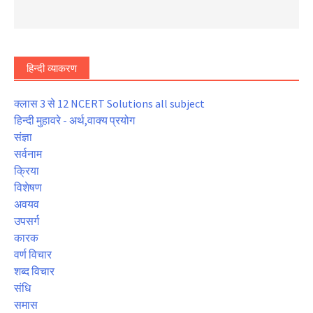
हिन्दी व्याकरण
क्लास 3 से 12 NCERT Solutions all subject
हिन्दी मुहावरे - अर्थ,वाक्य प्रयोग
संज्ञा
सर्वनाम
क्रिया
विशेषण
अवयव
उपसर्ग
कारक
वर्ण विचार
शब्द विचार
संधि
समास