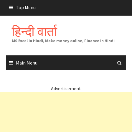
Skip
Top Menu
to
content
हिन्दी वार्ता
MS Excel in Hindi, Make money online, Finance in Hindi
Main Menu
Advertisement