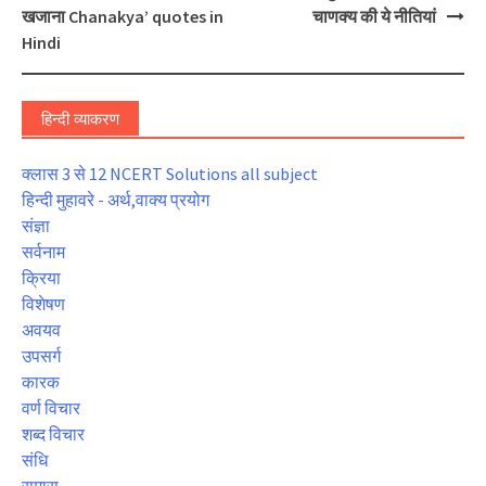
navigation
खजाना Chanakya’ quotes in
चाणक्य की ये नीतियां
Hindi
हिन्दी व्याकरण
क्लास 3 से 12 NCERT Solutions all subject
हिन्दी मुहावरे - अर्थ,वाक्य प्रयोग
संज्ञा
सर्वनाम
क्रिया
विशेषण
अवयव
उपसर्ग
कारक
वर्ण विचार
शब्द विचार
संधि