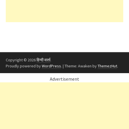
Copyright © 2026
हिन्दी वार्ता
.
Proudly powered by
WordPress
.
|
Theme: Awaken by
ThemezHut
.
Advertisement