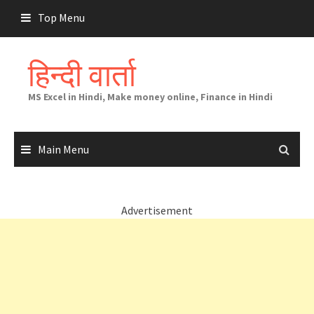
Skip
Top Menu
to
content
हिन्दी वार्ता
MS Excel in Hindi, Make money online, Finance in Hindi
Main Menu
Advertisement