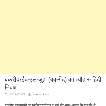
बकरीद/ईद-उल-जुहा (बकरीद) का त्यौहार- हिंदी
निबंध
2017-07-19
simran kaur
बकरीद मुस्लमानो का प्रसिद्ध त्यौहार है. इसे ईद-उल-अजहा के नाम से भी