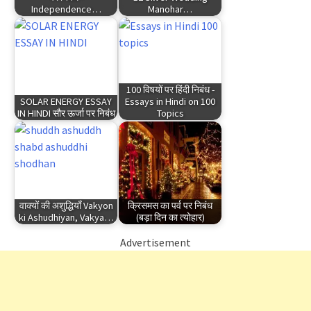
Independence…
Manohar…
100 विषयों पर हिंदी निबंध -
SOLAR ENERGY ESSAY
Essays in Hindi on 100
IN HINDI सौर ऊर्जा पर निबंध
Topics
वाक्यों की अशुद्धियाँ Vakyon
क्रिसमस का पर्व पर निबंध
ki Ashudhiyan, Vakya…
(बड़ा दिन का त्योहार)
Advertisement