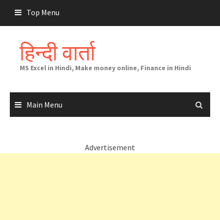
Skip
Top Menu
to
content
हिन्दी वार्ता
MS Excel in Hindi, Make money online, Finance in Hindi
Main Menu
Advertisement