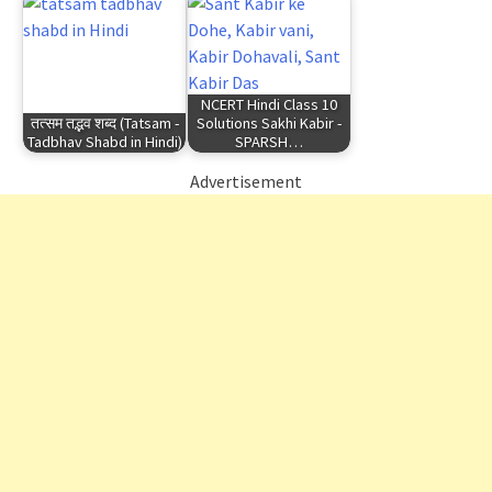
NCERT Hindi Class 10
तत्सम तद्भव शब्द (Tatsam -
Solutions Sakhi Kabir -
Tadbhav Shabd in Hindi)
SPARSH…
Advertisement