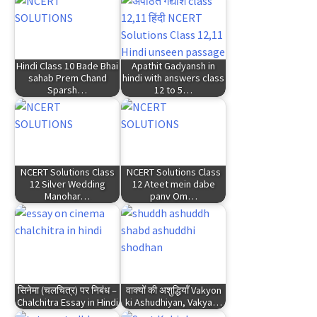
Hindi Class 10 Bade Bhai
Apathit Gadyansh in
sahab Prem Chand
hindi with answers class
Sparsh…
12 to 5…
NCERT Solutions Class
NCERT Solutions Class
12 Silver Wedding
12 Ateet mein dabe
Manohar…
panv Om…
सिनेमा (चलचित्र) पर निबंध –
वाक्यों की अशुद्धियाँ Vakyon
Chalchitra Essay in Hindi
ki Ashudhiyan, Vakya…