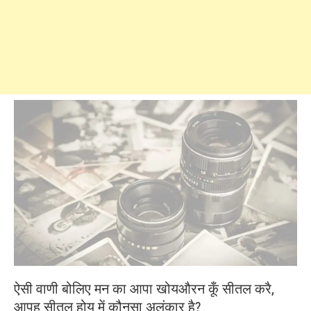
ऐसी वाणी बोलिए मन का आपा खोयऔरन कूँ सीतल करै,
आपहु सीतल होय में कौनसा अलंकार है?