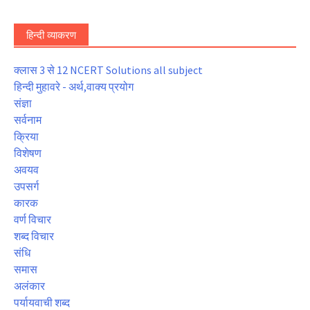
हिन्दी व्याकरण
क्लास 3 से 12 NCERT Solutions all subject
हिन्दी मुहावरे - अर्थ,वाक्य प्रयोग
संज्ञा
सर्वनाम
क्रिया
विशेषण
अवयव
उपसर्ग
कारक
वर्ण विचार
शब्द विचार
संधि
समास
अलंकार
पर्यायवाची शब्द