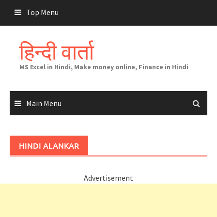
Skip
Top Menu
to
content
हिन्दी वार्ता
MS Excel in Hindi, Make money online, Finance in Hindi
Main Menu
HINDI ALANKAR
Advertisement