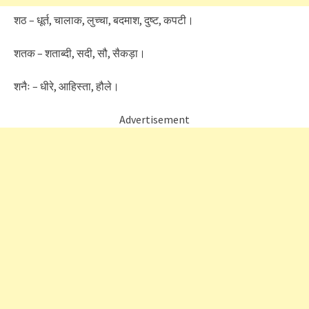
शठ – धूर्त, चालाक, लुच्चा, बदमाश, दुष्ट, कपटी।
शतक – शताब्दी, सदी, सौ, सैकड़ा।
शनैः – धीरे, आहिस्ता, हौले।
Advertisement