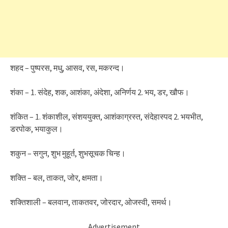
शहद – पुष्परस, मधु, आसव, रस, मकरन्द।
शंका – 1. संदेह, शक, आशंका, अंदेशा, अनिर्णय 2. भय, डर, खौफ।
शंकित – 1. शंकाशील, संशययुक्त, आशंकाग्रस्त, संदेहास्पद 2. भयभीत,
डरपोक, भयाकुल।
शकुन – सगुन, शुभ मुहूर्त, शुभसूचक चिन्ह।
शक्ति – बल, ताकत, जोर, क्षमता।
शक्तिशाली – बलवान, ताकतवर, जोरदार, ओजस्वी, समर्थ।
Advertisement