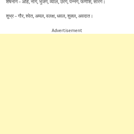
शेषनाग – अहि, नाग, भुजंग, व्याल, उरग, पन्नग, फणीश, सारंग।
शुभ्र – गौर, श्वेत, अमल, वलक्ष, धवल, शुक्ल, अवदात।
Advertisement