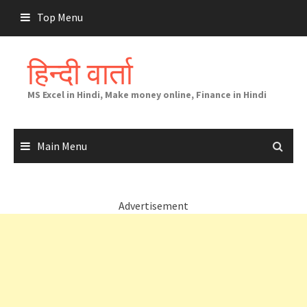
Skip
Top Menu
to
content
हिन्दी वार्ता
MS Excel in Hindi, Make money online, Finance in Hindi
Main Menu
Advertisement