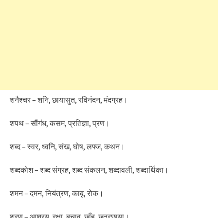
शनैश्चर – शनि, छायासुत, रविनंदन, मंदग्रह।
शपथ – सौंगंध, कसम, प्रतिज्ञा, प्रण।
शब्द – स्वर, ध्वनि, संख, घोष, लफ्ज, कथन।
शब्दकोश – शब्द संग्रह, शब्द संकलन, शब्दावली, शब्दार्थिका।
शमन – दमन, नियंत्रण, काबू, रोक।
शरण – आश्रय, रक्षा, बचाव, छाँह, छत्रछाया।