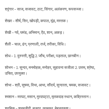
श्रृंगार – साज, सजावट, ठाट, सिंगार, अलंकरण, रूपसज्जा।
शेखर – शीर्ष, सिर, खोपड़ी, कपाल, मूंड, मस्तक।
शेखी – गर्व, घमंड, अभिमान, ऐंठ, शान, अकड़।
शैली – चाल, ढंग, प्रणाली, तर्ज, तरीका, विधि।
शोध – 1. दुरुस्ती, शुद्धि 2. जाँच, परीक्षा, पड़ताल, छानबीन।
शोभन – 1. सुन्दर, मनमोहक, मनोहर, सुहावना सजीला 2. उत्तम, श्रेष्ठ,
उचित, उपयुक्त।
शोभा – श्री, सुषमा, विभा, आभा, सौंदर्य, सुन्दरता, चमक, सजावट।
श्मशान – मरघट, मसान, मुरदघट्टा, मृतकदाह स्थान, कब्रिस्तान।
श्रमिक – श्रमजीवी, मजदूर, कामकर, मेहनतकश।