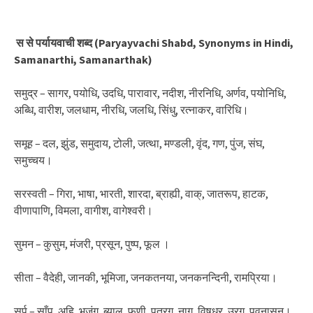
स से पर्यायवाची शब्द (Paryayvachi Shabd, Synonyms in Hindi,
Samanarthi, Samanarthak)
समुद्र – सागर, पयोधि, उदधि, पारावार, नदीश, नीरनिधि, अर्णव, पयोनिधि,
अब्धि, वारीश, जलधाम, नीरधि, जलधि, सिंधु, रत्नाकर, वारिधि।
समूह – दल, झुंड, समुदाय, टोली, जत्था, मण्डली, वृंद, गण, पुंज, संघ,
समुच्चय।
सरस्वती – गिरा, भाषा, भारती, शारदा, ब्राह्यी, वाक्, जातरूप, हाटक,
वीणापाणि, विमला, वागीश, वागेश्वरी।
सुमन – कुसुम, मंजरी, प्रसून, पुष्प, फूल ।
सीता – वैदेही, जानकी, भूमिजा, जनकतनया, जनकनन्दिनी, रामप्रिया।
सर्प – साँप, अहि, भुजंग, ब्याल, फणी, पत्रग, नाग, विषधर, उरग, पवनासन।