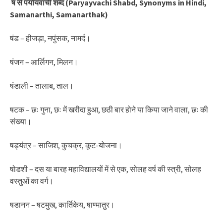
ष से पर्यायवाची शब्द (Paryayvachi Shabd, Synonyms in Hindi,
Samanarthi, Samanarthak)
षंड – हीजड़ा, नपुंसक, नामर्द।
षंजन – आर्लिगन, मिलन।
षंडाली – तालाब, ताल।
षटक – छः गुना, छः में खरीदा हुआ, छठी बार होने या किया जाने वाला, छः की
संख्या।
षड्यंत्र – साजिश, कुचक्र, कूट-योजना।
षोडशी – दस या बारह महाविद्यालयों में से एक, सोलह वर्ष की स्त्री, सोलह
वस्तुओं का वर्ग।
षडानन – षटमुख, कार्तिकेय, षाण्मातुर।