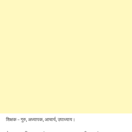
शिक्षक – गुरु, अध्यापक, आचार्य, उपाध्याय।