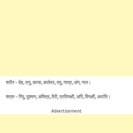
शरीर – देह, तनु, काया, कलेवर, वपु, गात्र, अंग, गात।
शत्रु – रिपु, दुश्मन, अमित्र, वैरी, प्रतिपक्षी, अरि, विपक्षी, अराति।
Advertisement