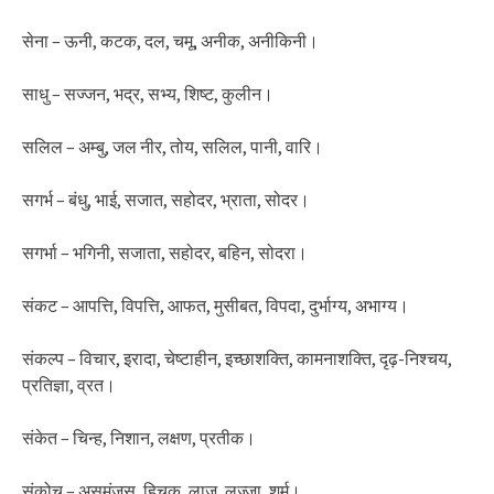
सेना – ऊनी, कटक, दल, चमू, अनीक, अनीकिनी।
साधु – सज्जन, भद्र, सभ्य, शिष्ट, कुलीन।
सलिल – अम्बु, जल नीर, तोय, सलिल, पानी, वारि।
सगर्भ – बंधु, भाई, सजात, सहोदर, भ्राता, सोदर।
सगर्भा – भगिनी, सजाता, सहोदर, बहिन, सोदरा।
संकट – आपत्ति, विपत्ति, आफत, मुसीबत, विपदा, दुर्भाग्य, अभाग्य।
संकल्प – विचार, इरादा, चेष्टाहीन, इच्छाशक्ति, कामनाशक्ति, दृढ़-निश्चय,
प्रतिज्ञा, व्रत।
संकेत – चिन्ह, निशान, लक्षण, प्रतीक।
संकोच – असमंजस, हिचक, लाज, लज्जा, शर्म।