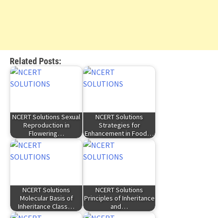
Related Posts:
NCERT Solutions Sexual
NCERT Solutions
Reproduction in
Strategies for
Flowering…
Enhancement in Food…
NCERT Solutions
NCERT Solutions
Molecular Basis of
Principles of Inheritance
Inheritance Class…
and…