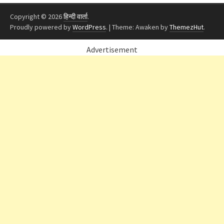
Copyright © 2026
हिन्दी वार्ता
.
Proudly powered by
WordPress
.
|
Theme: Awaken by
ThemezHut
.
Advertisement