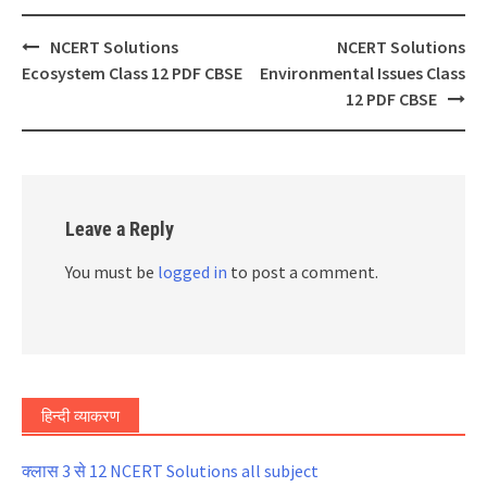
Post
NCERT Solutions
NCERT Solutions
navigation
Ecosystem Class 12 PDF CBSE
Environmental Issues Class
12 PDF CBSE
Leave a Reply
You must be
logged in
to post a comment.
हिन्दी व्याकरण
क्लास 3 से 12 NCERT Solutions all subject