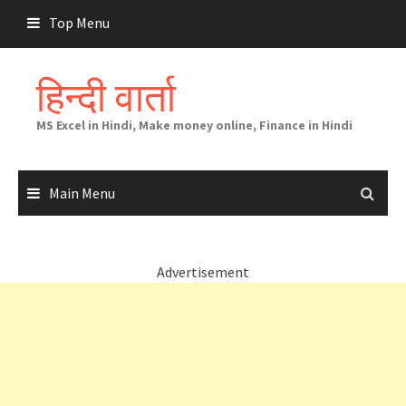
Skip
Top Menu
to
content
हिन्दी वार्ता
MS Excel in Hindi, Make money online, Finance in Hindi
Main Menu
Advertisement