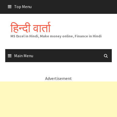
Skip
Top Menu
to
content
हिन्दी वार्ता
MS Excel in Hindi, Make money online, Finance in Hindi
Main Menu
Advertisement