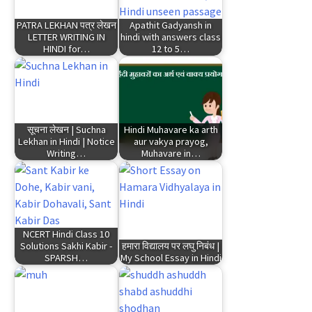
PATRA LEKHAN पत्र लेखन
Apathit Gadyansh in
LETTER WRITING IN
hindi with answers class
HINDI for…
12 to 5…
सूचना लेखन | Suchna
Hindi Muhavare ka arth
Lekhan in Hindi | Notice
aur vakya prayog,
Writing…
Muhavare in…
NCERT Hindi Class 10
Solutions Sakhi Kabir -
हमारा विद्यालय पर लघु निबंध |
SPARSH…
My School Essay in Hindi