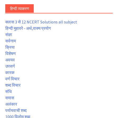
हिन्दी व्याकरण
क्लास 3 से 12 NCERT Solutions all subject
हिन्दी मुहावरे - अर्थ,वाक्य प्रयोग
संज्ञा
सर्वनाम
क्रिया
विशेषण
अवयव
उपसर्ग
कारक
वर्ण विचार
शब्द विचार
संधि
समास
अलंकार
पर्यायवाची शब्द
1000 विलोम शब्द