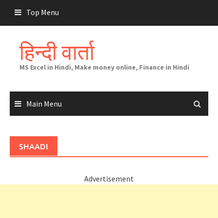
Skip
Top Menu
to
content
हिन्दी वार्ता
MS Excel in Hindi, Make money online, Finance in Hindi
Main Menu
SHAADI
Advertisement