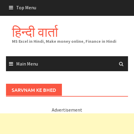
Skip
Top Menu
to
content
हिन्दी वार्ता
MS Excel in Hindi, Make money online, Finance in Hindi
Main Menu
SARVNAM KE BHED
Advertisement