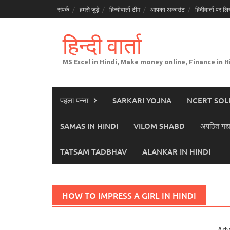
Skip
संपर्क
हमसे जुड़ें
हिन्दीवार्ता टीम
आपका अकाउंट
हिंदीवार्ता पर लिख
to
content
हिन्दी वार्ता
MS Excel in Hindi, Make money online, Finance in H
पहला पन्ना
SARKARI YOJNA
NCERT SOL
SAMAS IN HINDI
VILOM SHABD
अपठित गद्य
TATSAM TADBHAV
ALANKAR IN HINDI
HOW TO IMPRESS A GIRL IN HINDI
Adv