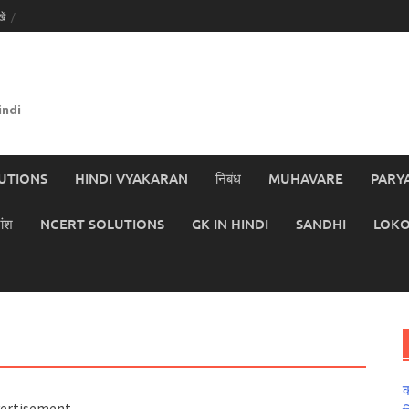
ें
indi
UTIONS
HINDI VYAKARAN
निबंध
MUHAVARE
PARY
ांश
NCERT SOLUTIONS
GK IN HINDI
SANDHI
LOKO
क
ertisement