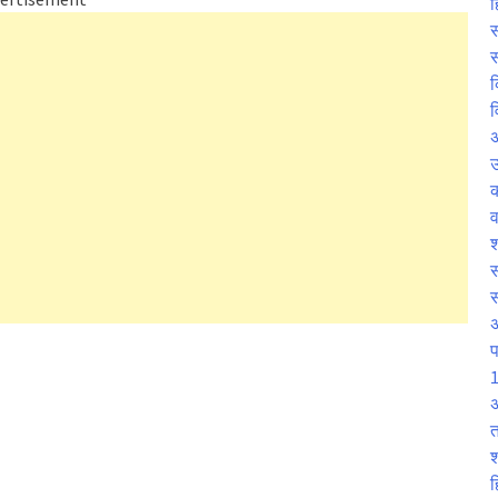
ह
स
स
क
व
उ
व
श
स
प
1
अ
त
श
ह