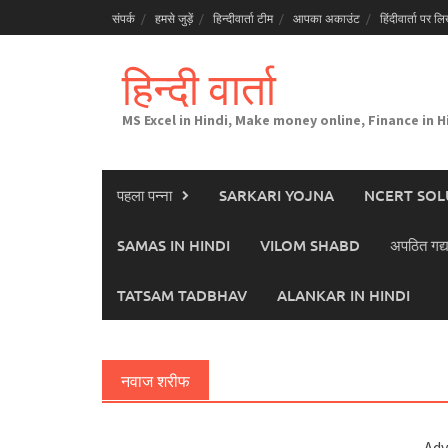
Skip
संपर्क
हमसे जुड़ें
हिन्दीवार्ता टीम
आपका अकाउंट
हिंदीवार्ता पर लिख
to
content
हिन्दी वार्ता
MS Excel in Hindi, Make money online, Finance in H
पहला पन्ना
SARKARI YOJNA
NCERT SOL
SAMAS IN HINDI
VILOM SHABD
अपठित गद्य
TATSAM TADBHAV
ALANKAR IN HINDI
नवाज शरीफ
Adv