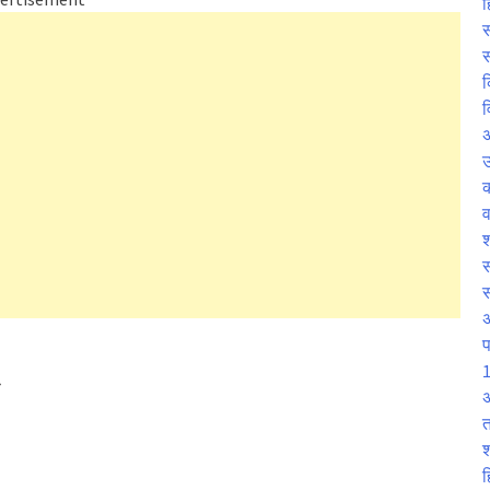
ह
स
स
क
व
उ
व
श
स
प
1
ा
अ
त
श
ह