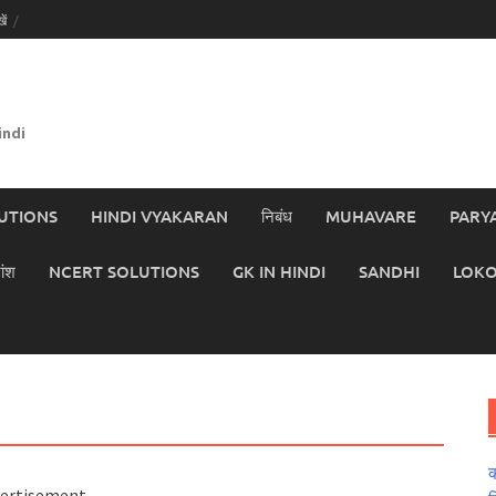
ें
indi
UTIONS
HINDI VYAKARAN
निबंध
MUHAVARE
PARY
ांश
NCERT SOLUTIONS
GK IN HINDI
SANDHI
LOKO
क
ertisement