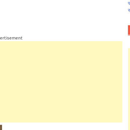
प
स
ertisement