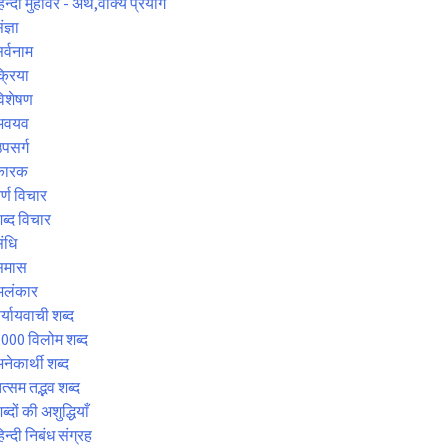
िन्दी मुहावरे - अर्थ,वाक्य प्रयोग
ंज्ञा
र्वनाम
्रिया
िशेषण
अवयव
पसर्ग
कारक
र्ण विचार
ब्द विचार
ंधि
समास
अलंकार
र्यायवाची शब्द
000 विलोम शब्द
नेकार्थी शब्द
त्सम तद्भव शब्द
ब्दों की अशुद्धियाँ
िन्दी निबंध संग्रह