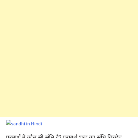
परमार्थ में कौन सी संधि है? परमार्थ शब्द का संधि विच्छेद,