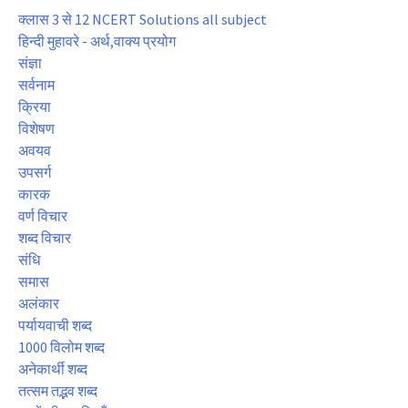
क्लास 3 से 12 NCERT Solutions all subject
हिन्दी मुहावरे - अर्थ,वाक्य प्रयोग
संज्ञा
सर्वनाम
क्रिया
विशेषण
अवयव
उपसर्ग
कारक
वर्ण विचार
शब्द विचार
संधि
समास
अलंकार
पर्यायवाची शब्द
1000 विलोम शब्द
अनेकार्थी शब्द
तत्सम तद्भव शब्द