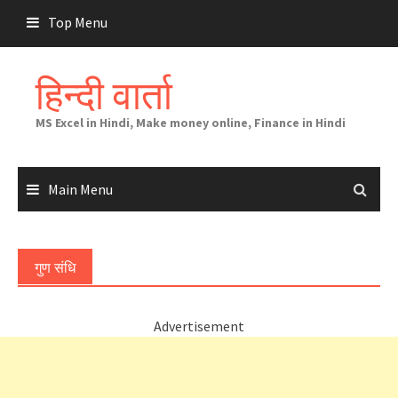
Skip
Top Menu
to
content
हिन्दी वार्ता
MS Excel in Hindi, Make money online, Finance in Hindi
Main Menu
गुण संधि
Advertisement