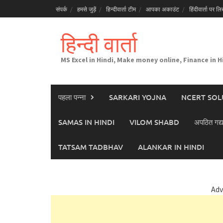
Skip
संपर्क
हमसे जुड़ें
हिन्दीवार्ता टीम
आपका अकाउंट
हिंदीवार्ता पर लिख
to
content
हिन्दी वार्ता
MS Excel in Hindi, Make money online, Finance in H
पहला पन्ना
SARKARI YOJNA
NCERT SOL
SAMAS IN HINDI
VILOM SHABD
अपठित गद्य
TATSAM TADBHAV
ALANKAR IN HINDI
Adv