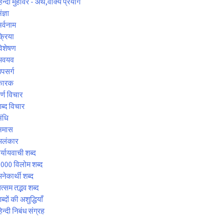
िन्दी मुहावरे - अर्थ,वाक्य प्रयोग
ंज्ञा
र्वनाम
्रिया
िशेषण
अवयव
पसर्ग
कारक
र्ण विचार
ब्द विचार
ंधि
समास
अलंकार
र्यायवाची शब्द
000 विलोम शब्द
नेकार्थी शब्द
त्सम तद्भव शब्द
ब्दों की अशुद्धियाँ
िन्दी निबंध संग्रह