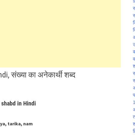
ह
स
स
क
व
उ
व
श
, संख्या का अनेकार्थी शब्द
स
प
1
i shabd in Hindi
अ
त
nya, tarika, nam
श
ह