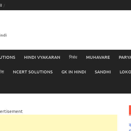
ें
indi
UTIONS
HINDI VYAKARAN
निबंध
MUHAVARE
PARY
ांश
NCERT SOLUTIONS
GK IN HINDI
SANDHI
LOKO
ertisement
क